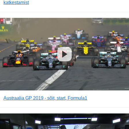
katkestamist
Austraalia GP 2019 - sõit, start, Formula1