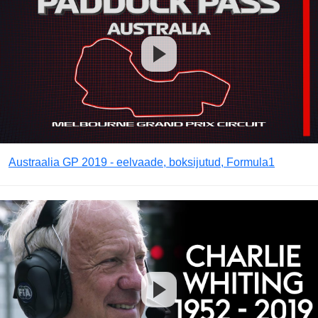
Austraalia GP 2019 - eelvaade, boksijutud, Formula1