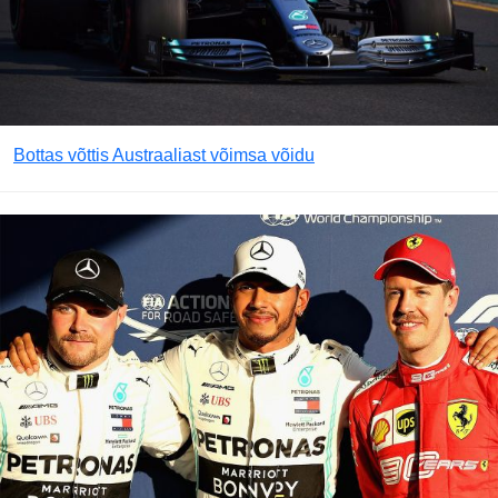
Bottas võttis Austraaliast võimsa võidu