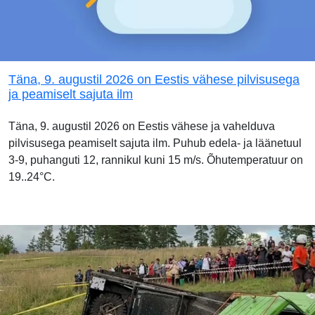
Täna, 9. augustil 2026 on Eestis vähese pilvisusega
ja peamiselt sajuta ilm
Täna, 9. augustil 2026 on Eestis vähese ja vahelduva
pilvisusega peamiselt sajuta ilm. Puhub edela- ja läänetuul
3-9, puhanguti 12, rannikul kuni 15 m/s. Õhutemperatuur on
19..24°C.