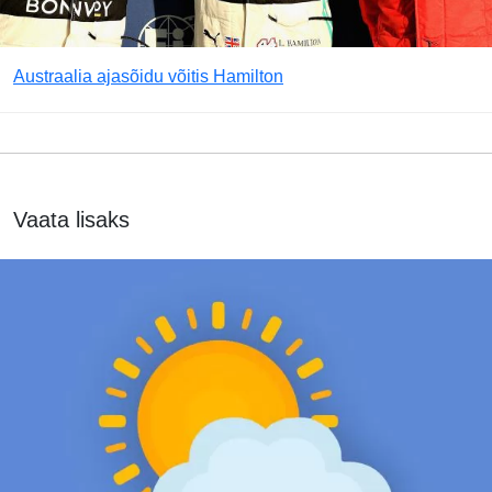
Austraalia ajasõidu võitis Hamilton
Vaata lisaks