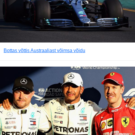
Bottas võttis Austraaliast võimsa võidu