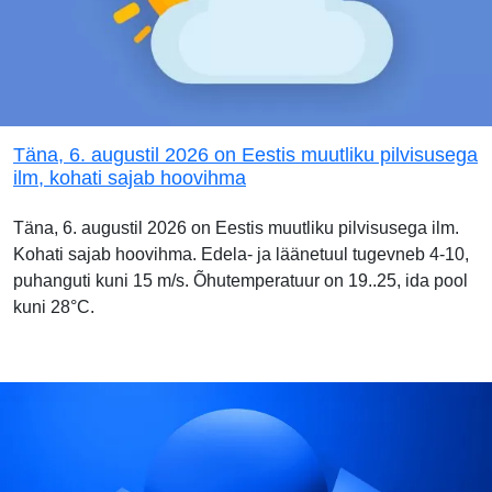
Täna, 6. augustil 2026 on Eestis muutliku pilvisusega
ilm, kohati sajab hoovihma
Täna, 6. augustil 2026 on Eestis muutliku pilvisusega ilm.
Kohati sajab hoovihma. Edela- ja läänetuul tugevneb 4-10,
puhanguti kuni 15 m/s. Õhutemperatuur on 19..25, ida pool
kuni 28°C.