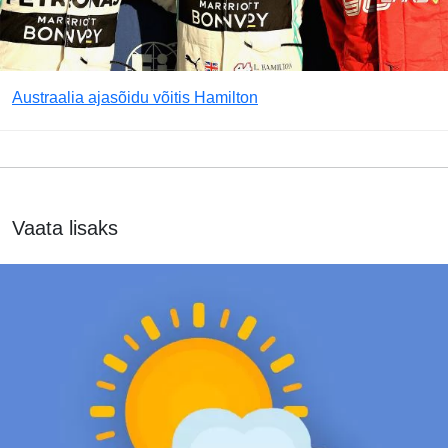
Austraalia ajasõidu võitis Hamilton
Vaata lisaks