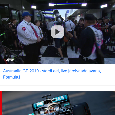
Austraalia GP 2019 - stardi eel, live järelvaadatavana,
Formula1