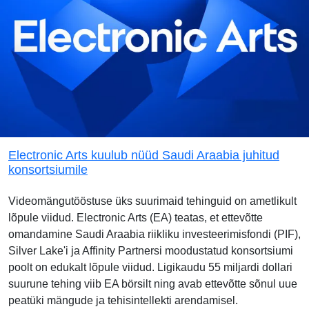
Electronic Arts kuulub nüüd Saudi Araabia juhitud
konsortsiumile
Videomängutööstuse üks suurimaid tehinguid on ametlikult
lõpule viidud. Electronic Arts (EA) teatas, et ettevõtte
omandamine Saudi Araabia riikliku investeerimisfondi (PIF),
Silver Lake'i ja Affinity Partnersi moodustatud konsortsiumi
poolt on edukalt lõpule viidud. Ligikaudu 55 miljardi dollari
suurune tehing viib EA börsilt ning avab ettevõtte sõnul uue
peatüki mängude ja tehisintellekti arendamisel.