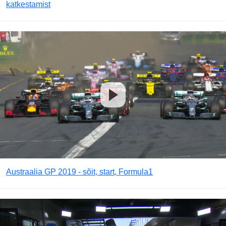
katkestamist
Austraalia GP 2019 - sõit, start, Formula1