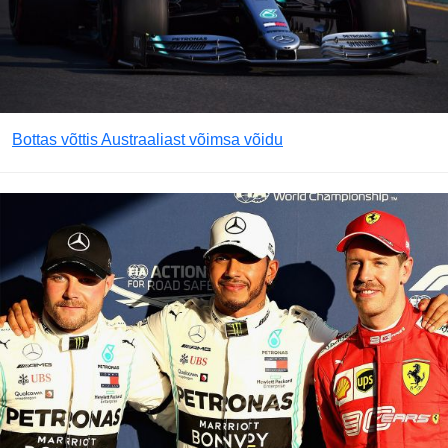
Bottas võttis Austraaliast võimsa võidu