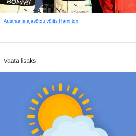
Austraalia ajasõidu võitis Hamilton
Vaata lisaks