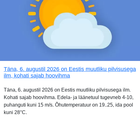
Täna, 6. augustil 2026 on Eestis muutliku pilvisusega
ilm, kohati sajab hoovihma
Täna, 6. augustil 2026 on Eestis muutliku pilvisusega ilm.
Kohati sajab hoovihma. Edela- ja läänetuul tugevneb 4-10,
puhanguti kuni 15 m/s. Õhutemperatuur on 19..25, ida pool
kuni 28°C.