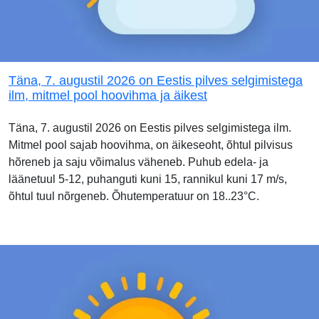
Täna, 7. augustil 2026 on Eestis pilves selgimistega
ilm, mitmel pool hoovihma ja äikest
Täna, 7. augustil 2026 on Eestis pilves selgimistega ilm.
Mitmel pool sajab hoovihma, on äikeseoht, õhtul pilvisus
hõreneb ja saju võimalus väheneb. Puhub edela- ja
läänetuul 5-12, puhanguti kuni 15, rannikul kuni 17 m/s,
õhtul tuul nõrgeneb. Õhutemperatuur on 18..23°C.