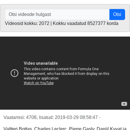
Otsi
Videosid kokku: 2072 | Kokku vaadatud 8527377 korda
Vaatamisi: 4708, lisatud: 2019-03-29 08:58:47 -
Valtteri Bottas, Charles Leclerc, Pierre Gasly, Daniil Kvyat ja