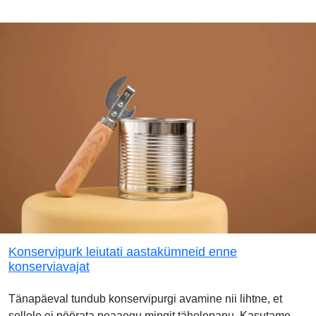
Konservipurk leiutati aastakümneid enne
konserviavajat
Tänapäeval tundub konservipurgi avamine nii lihtne, et
sellele ei pöörata peaaegu mingit tähelepanu. Kasutame