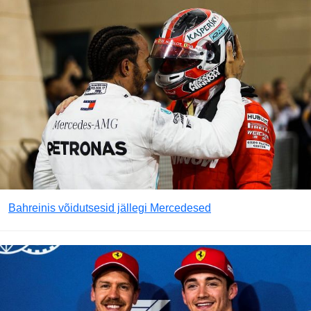
Bahreinis võidutsesid jällegi Mercedesed