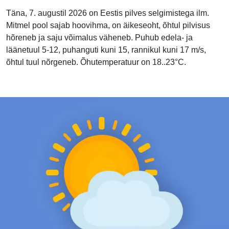
Täna, 7. augustil 2026 on Eestis pilves selgimistega ilm.
Mitmel pool sajab hoovihma, on äikeseoht, õhtul pilvisus
hõreneb ja saju võimalus väheneb. Puhub edela- ja
läänetuul 5-12, puhanguti kuni 15, rannikul kuni 17 m/s,
õhtul tuul nõrgeneb. Õhutemperatuur on 18..23°C.