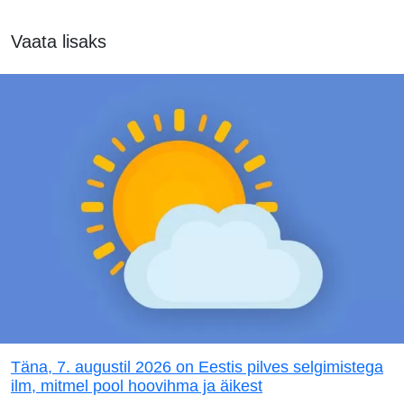
Vaata lisaks
Täna, 7. augustil 2026 on Eestis pilves selgimistega
ilm, mitmel pool hoovihma ja äikest