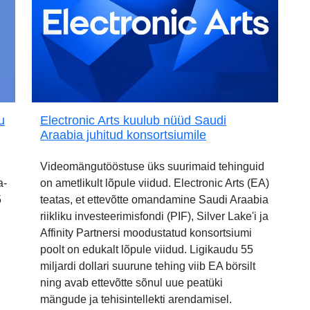
u
Electronic Arts kuulub nüüd Saudi
Araabia juhitud konsortsiumile
Videomängutööstuse üks suurimaid tehinguid
a-
on ametlikult lõpule viidud. Electronic Arts (EA)
5
teatas, et ettevõtte omandamine Saudi Araabia
riikliku investeerimisfondi (PIF), Silver Lake'i ja
Affinity Partnersi moodustatud konsortsiumi
poolt on edukalt lõpule viidud. Ligikaudu 55
miljardi dollari suurune tehing viib EA börsilt
ning avab ettevõtte sõnul uue peatüki
mängude ja tehisintellekti arendamisel.