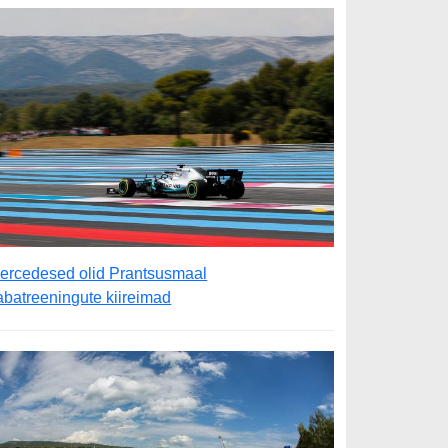
ercedesed olid Prantsusmaal
abatreeningute kiireimad