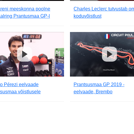
reni meeskonna poolne
Charles Leclerc tutvustab o
aalring Prantusmaa GP-l
koduvõistlust
o Pérezi eelvaade
Prantsusmaa GP 2019 -
susmaa võistlusele
eelvaade, Brembo