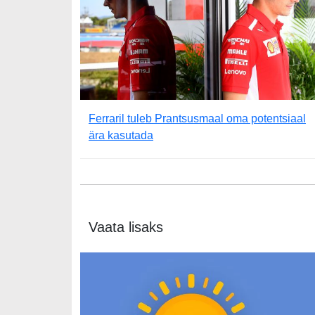
Ferraril tuleb Prantsusmaal oma potentsiaal
ära kasutada
Vaata lisaks