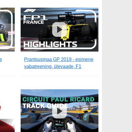
e
Prantsusmaa GP 2019 - esimene
vabatreening, ülevaade, F1