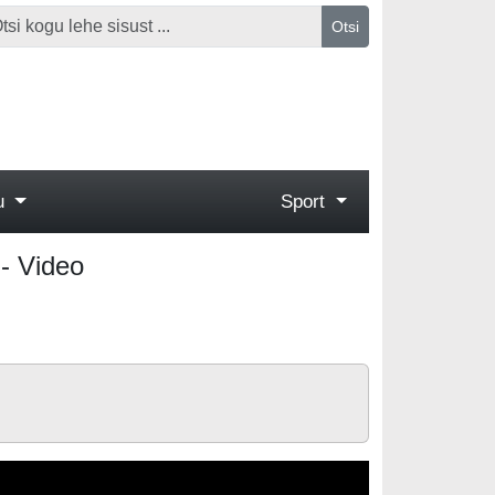
Otsi
gu
Sport
 - Video