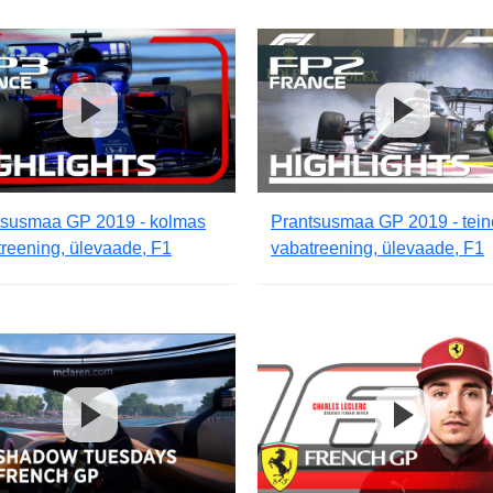
tsusmaa GP 2019 - kolmas
Prantsusmaa GP 2019 - tein
reening, ülevaade, F1
vabatreening, ülevaade, F1