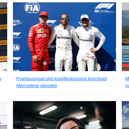
a
Prantsusmaal olid kvalifikatsioonis kiireimad
M
Mercedese piloodid
v