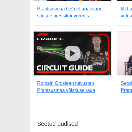
Prantsusmaa GP neljapäevane
McLa
sõitjate pressikonverents
virtu
Romain Grosjean tutvustab
Sergi
Prantsusmaa võistluse rada
Prant
Seotud uudised