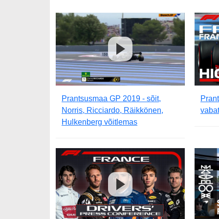
Prantsusmaa GP 2019 - sõit,
Pran
Norris, Ricciardo, Räikkönen,
vabat
Hulkenberg võitlemas