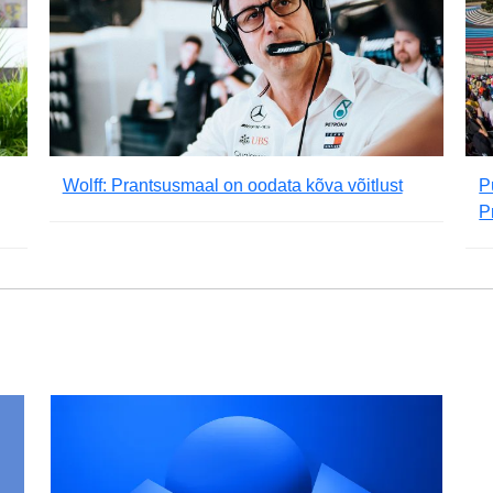
Wolff: Prantsusmaal on oodata kõva võitlust
P
P