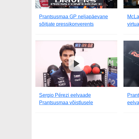
Prantsusmaa GP neljapäevane
McLa
sõitjate pressikonverents
virtu
Sergio Pérezi eelvaade
Pran
Prantsusmaa võistlusele
eelv