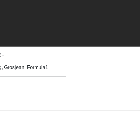
 -
g, Grosjean, Formula1