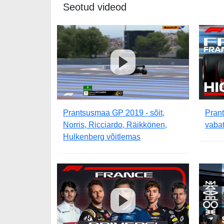
Seotud videod
Prantsusmaa GP 2019 - sõit,
Pran
Norris, Ricciardo, Räikkönen,
vabat
Hulkenberg võitlemas