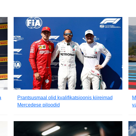
a
Prantsusmaal olid kvalifikatsioonis kiireimad
M
Mercedese piloodid
v