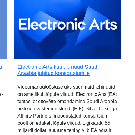
u
Electronic Arts kuulub nüüd Saudi
Araabia juhitud konsortsiumile
Videomängutööstuse üks suurimaid tehinguid
a-
on ametlikult lõpule viidud. Electronic Arts (EA)
5
teatas, et ettevõtte omandamine Saudi Araabia
riikliku investeerimisfondi (PIF), Silver Lake'i ja
Affinity Partnersi moodustatud konsortsiumi
poolt on edukalt lõpule viidud. Ligikaudu 55
miljardi dollari suurune tehing viib EA börsilt