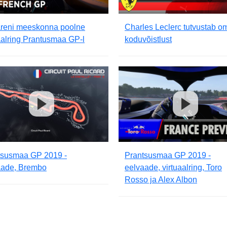
reni meeskonna poolne
Charles Leclerc tutvustab o
aalring Prantusmaa GP-l
koduvõistlust
tsusmaa GP 2019 -
Prantsusmaa GP 2019 -
aade, Brembo
eelvaade, virtuaalring, Toro
Rosso ja Alex Albon