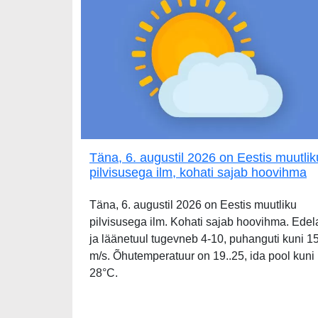
Täna, 6. augustil 2026 on Eestis muutlik
pilvisusega ilm, kohati sajab hoovihma
Täna, 6. augustil 2026 on Eestis muutliku
pilvisusega ilm. Kohati sajab hoovihma. Edel
ja läänetuul tugevneb 4-10, puhanguti kuni 1
m/s. Õhutemperatuur on 19..25, ida pool kuni
28°C.