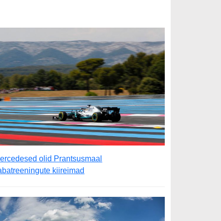
ercedesed olid Prantsusmaal
abatreeningute kiireimad