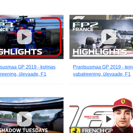
tsusmaa GP 2019 - kolmas
Prantsusmaa GP 2019 - tein
reening, ülevaade, F1
vabatreening, ülevaade, F1