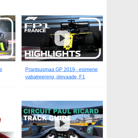
e
Prantsusmaa GP 2019 - esimene
vabatreening, ülevaade, F1