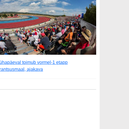
ühapäeval toimub vormel-1 etapp
rantsusmaal, ajakava