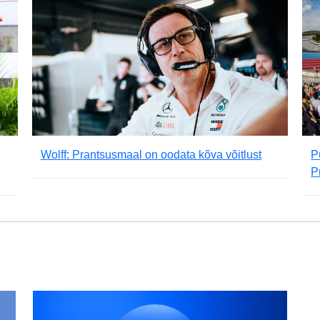
Wolff: Prantsusmaal on oodata kõva võitlust
P
P