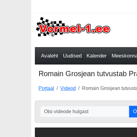
Avaleht
Uudised
Kalender
Meeskonnad
Romain Grosjean tutvustab Pr
Portaal
Videod
Romain Grosjean tutvust
O