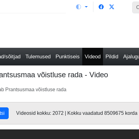
/sõitjad
Tulemused
Punktiseis
Videod
Pildid
Ajalu
antsusmaa võistluse rada - Video
ab Prantsusmaa võistluse rada
tsi
Videosid kokku: 2072 | Kokku vaadatud 8509675 korda