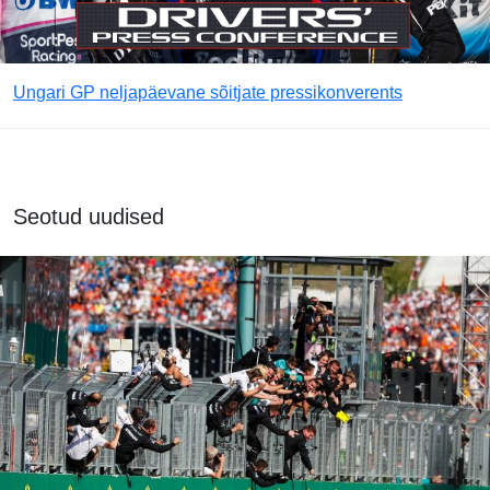
Ungari GP neljapäevane sõitjate pressikonverents
Seotud uudised