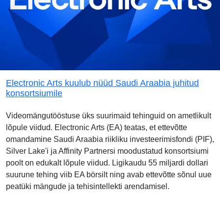
Electronic Arts kuulub nüüd Saudi Araabia juhitud
konsortsiumile
Videomängutööstuse üks suurimaid tehinguid on ametlikult
lõpule viidud. Electronic Arts (EA) teatas, et ettevõtte
omandamine Saudi Araabia riikliku investeerimisfondi (PIF),
Silver Lake'i ja Affinity Partnersi moodustatud konsortsiumi
poolt on edukalt lõpule viidud. Ligikaudu 55 miljardi dollari
suurune tehing viib EA börsilt ning avab ettevõtte sõnul uue
peatüki mängude ja tehisintellekti arendamisel.