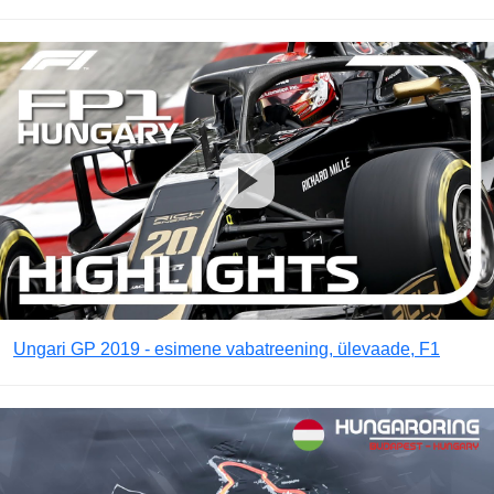
Ungari GP 2019 - esimene vabatreening, ülevaade, F1