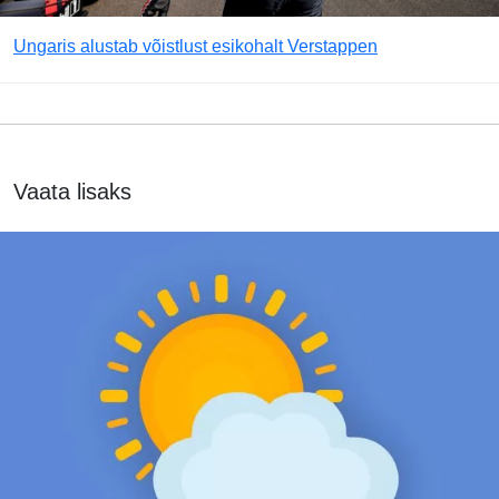
Ungaris alustab võistlust esikohalt Verstappen
Vaata lisaks