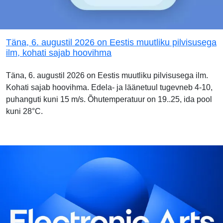
Täna, 6. augustil 2026 on Eestis muutliku pilvisusega
ilm, kohati sajab hoovihma
Täna, 6. augustil 2026 on Eestis muutliku pilvisusega ilm.
Kohati sajab hoovihma. Edela- ja läänetuul tugevneb 4-10,
puhanguti kuni 15 m/s. Õhutemperatuur on 19..25, ida pool
kuni 28°C.