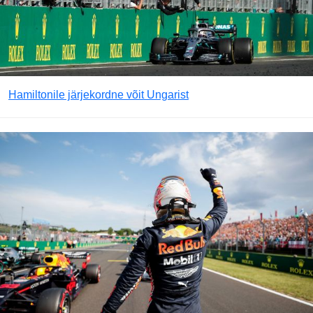
Hamiltonile järjekordne võit Ungarist