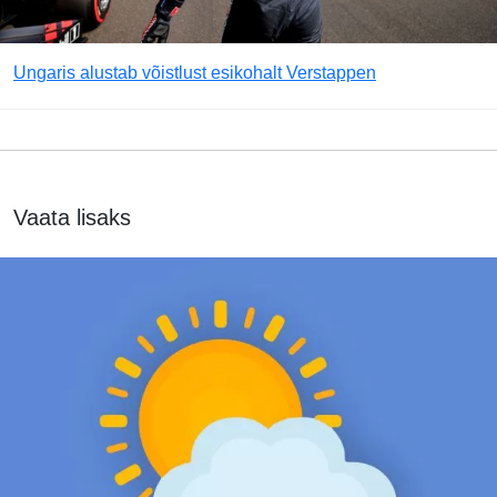
Ungaris alustab võistlust esikohalt Verstappen
Vaata lisaks