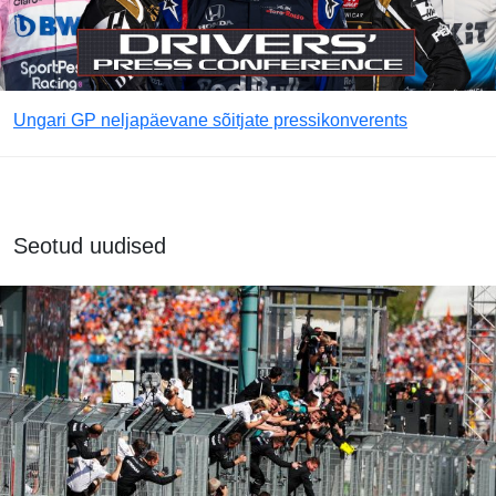
Ungari GP neljapäevane sõitjate pressikonverents
Seotud uudised