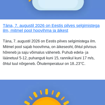
Täna, 7. augustil 2026 on Eestis pilves selgimistega
ilm, mitmel pool hoovihma ja äikest
Täna, 7. augustil 2026 on Eestis pilves selgimistega ilm.
Mitmel pool sajab hoovihma, on äikeseoht, õhtul pilvisus
hõreneb ja saju võimalus väheneb. Puhub edela- ja
läänetuul 5-12, puhanguti kuni 15, rannikul kuni 17 m/s,
õhtul tuul nõrgeneb. Õhutemperatuur on 18..23°C.