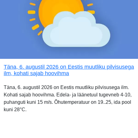
Täna, 6. augustil 2026 on Eestis muutliku pilvisusega
ilm, kohati sajab hoovihma
Täna, 6. augustil 2026 on Eestis muutliku pilvisusega ilm.
Kohati sajab hoovihma. Edela- ja läänetuul tugevneb 4-10,
puhanguti kuni 15 m/s. Õhutemperatuur on 19..25, ida pool
kuni 28°C.