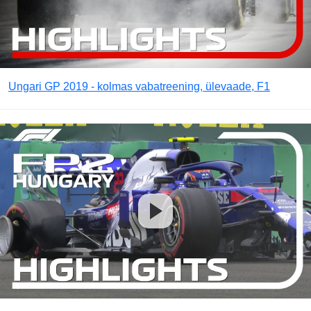
Ungari GP 2019 - kolmas vabatreening, ülevaade, F1