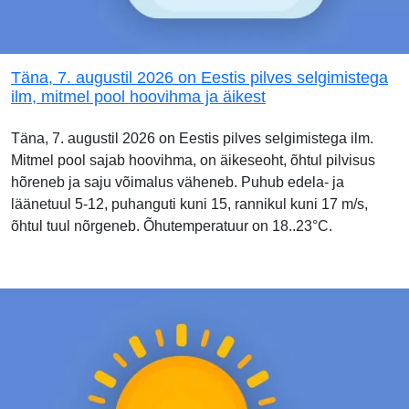
Täna, 7. augustil 2026 on Eestis pilves selgimistega
ilm, mitmel pool hoovihma ja äikest
Täna, 7. augustil 2026 on Eestis pilves selgimistega ilm.
Mitmel pool sajab hoovihma, on äikeseoht, õhtul pilvisus
hõreneb ja saju võimalus väheneb. Puhub edela- ja
läänetuul 5-12, puhanguti kuni 15, rannikul kuni 17 m/s,
õhtul tuul nõrgeneb. Õhutemperatuur on 18..23°C.