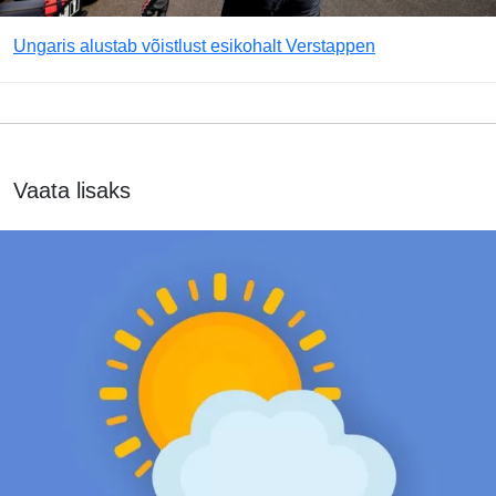
Ungaris alustab võistlust esikohalt Verstappen
Vaata lisaks