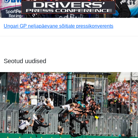
Ungari GP neljapäevane sõitjate pressikonverents
Seotud uudised