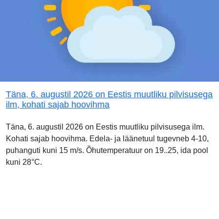
Täna, 6. augustil 2026 on Eestis muutliku pilvisusega
ilm, kohati sajab hoovihma
Täna, 6. augustil 2026 on Eestis muutliku pilvisusega ilm.
Kohati sajab hoovihma. Edela- ja läänetuul tugevneb 4-10,
puhanguti kuni 15 m/s. Õhutemperatuur on 19..25, ida pool
kuni 28°C.