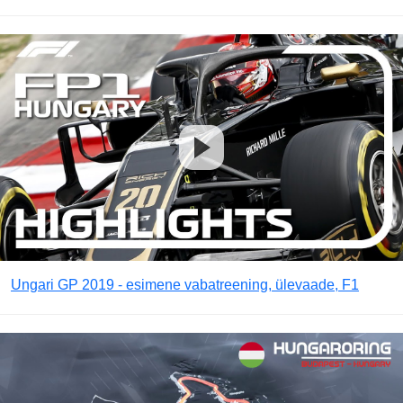
Ungari GP 2019 - esimene vabatreening, ülevaade, F1