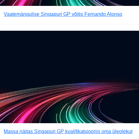
Vaatemängulise Singapuri GP võitis Fernando Alonso
Massa näitas Singapuri GP kvalifikatsioonis oma üleolekut