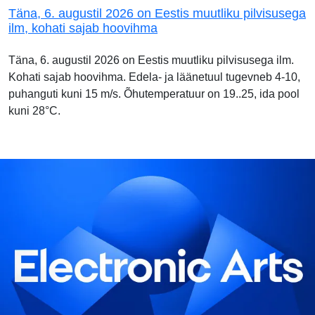
Täna, 6. augustil 2026 on Eestis muutliku pilvisusega
ilm, kohati sajab hoovihma
Täna, 6. augustil 2026 on Eestis muutliku pilvisusega ilm.
Kohati sajab hoovihma. Edela- ja läänetuul tugevneb 4-10,
puhanguti kuni 15 m/s. Õhutemperatuur on 19..25, ida pool
kuni 28°C.