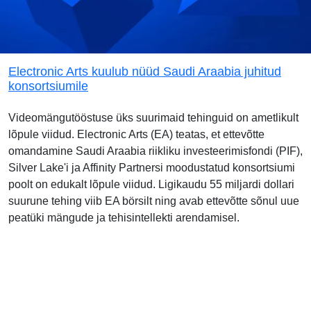
Electronic Arts kuulub nüüd Saudi Araabia juhitud
konsortsiumile
Videomängutööstuse üks suurimaid tehinguid on ametlikult
lõpule viidud. Electronic Arts (EA) teatas, et ettevõtte
omandamine Saudi Araabia riikliku investeerimisfondi (PIF),
Silver Lake'i ja Affinity Partnersi moodustatud konsortsiumi
poolt on edukalt lõpule viidud. Ligikaudu 55 miljardi dollari
suurune tehing viib EA börsilt ning avab ettevõtte sõnul uue
peatüki mängude ja tehisintellekti arendamisel.