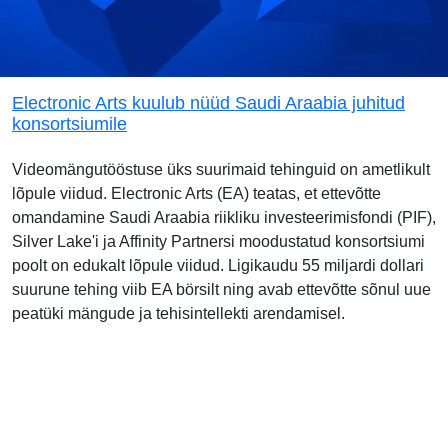
Electronic Arts kuulub nüüd Saudi Araabia juhitud
konsortsiumile
Videomängutööstuse üks suurimaid tehinguid on ametlikult
lõpule viidud. Electronic Arts (EA) teatas, et ettevõtte
omandamine Saudi Araabia riikliku investeerimisfondi (PIF),
Silver Lake'i ja Affinity Partnersi moodustatud konsortsiumi
poolt on edukalt lõpule viidud. Ligikaudu 55 miljardi dollari
suurune tehing viib EA börsilt ning avab ettevõtte sõnul uue
peatüki mängude ja tehisintellekti arendamisel.