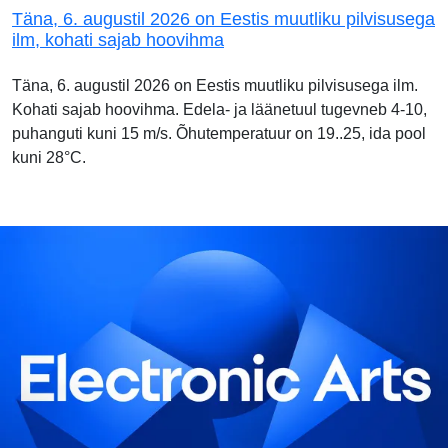
Täna, 6. augustil 2026 on Eestis muutliku pilvisusega
ilm, kohati sajab hoovihma
Täna, 6. augustil 2026 on Eestis muutliku pilvisusega ilm.
Kohati sajab hoovihma. Edela- ja läänetuul tugevneb 4-10,
puhanguti kuni 15 m/s. Õhutemperatuur on 19..25, ida pool
kuni 28°C.