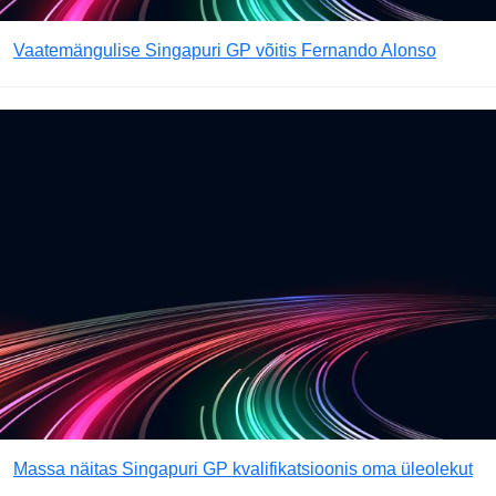
Vaatemängulise Singapuri GP võitis Fernando Alonso
Massa näitas Singapuri GP kvalifikatsioonis oma üleolekut