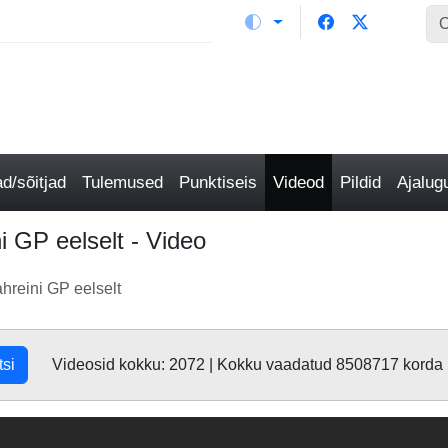
/sõitjad
Tulemused
Punktiseis
Videod
Pildid
Ajalu
i GP eelselt - Video
hreini GP eelselt
tsi
Videosid kokku: 2072 | Kokku vaadatud 8508717 korda