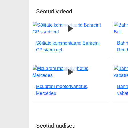
Seotud videod
Sõitjate kommentaarid Bahreini
Bahre
GP stardi eel
Red 
McLareni mootorivahetus,
Bahre
Mercedes
vaba
Seotud uudised