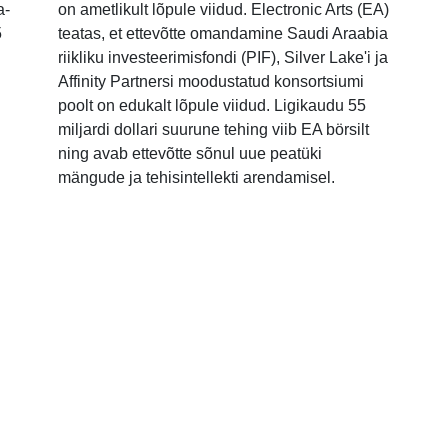
a-
on ametlikult lõpule viidud. Electronic Arts (EA)
5
teatas, et ettevõtte omandamine Saudi Araabia
riikliku investeerimisfondi (PIF), Silver Lake'i ja
Affinity Partnersi moodustatud konsortsiumi
poolt on edukalt lõpule viidud. Ligikaudu 55
miljardi dollari suurune tehing viib EA börsilt
ning avab ettevõtte sõnul uue peatüki
mängude ja tehisintellekti arendamisel.