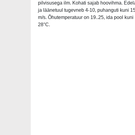
pilvisusega ilm. Kohati sajab hoovihma. Edel
ja läänetuul tugevneb 4-10, puhanguti kuni 1
m/s. Õhutemperatuur on 19..25, ida pool kuni
28°C.