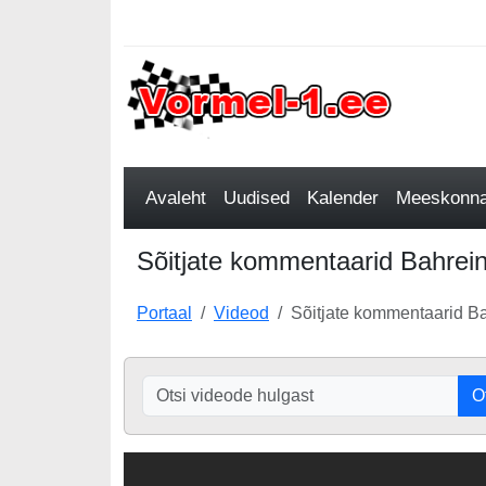
Avaleht
Uudised
Kalender
Meeskonnad
Sõitjate kommentaarid Bahrein
Portaal
Videod
Sõitjate kommentaarid Ba
O