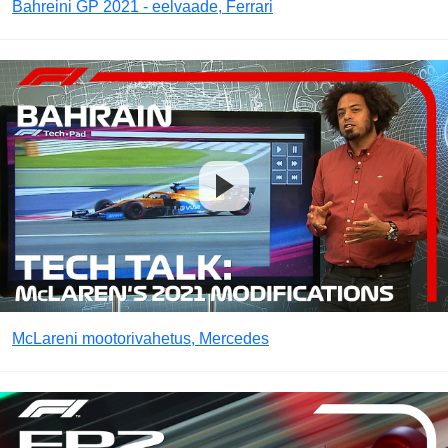
Bahreini GP 2021 - eelvaade, Ferrari
McLareni mootorivahetus, Mercedes