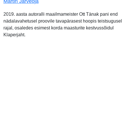
Martin Järveoja
2019. aasta autoralli maailmameister Ott Tänak pani end
nädalavahetusel proovile tavapärasest hoopis teistsugusel
rajal, osaledes esimest korda maasturite kestvussõidul
Klaperjaht.