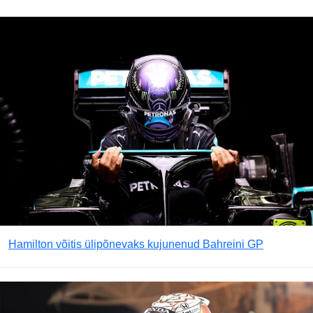
Hamilton võitis ülipõnevaks kujunenud Bahreini GP