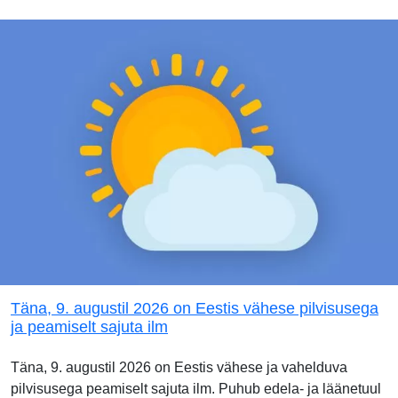
Täna, 9. augustil 2026 on Eestis vähese pilvisusega
ja peamiselt sajuta ilm
Täna, 9. augustil 2026 on Eestis vähese ja vahelduva
pilvisusega peamiselt sajuta ilm. Puhub edela- ja läänetuul