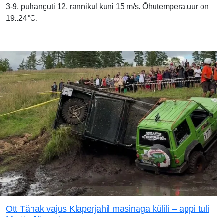
3-9, puhanguti 12, rannikul kuni 15 m/s. Õhutemperatuur on
19..24°C.
Ott Tänak vajus Klaperjahil masinaga külili – appi tuli