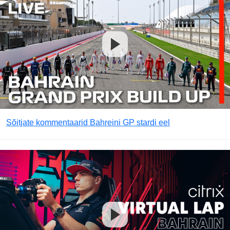
Sõitjate kommentaarid Bahreini GP stardi eel