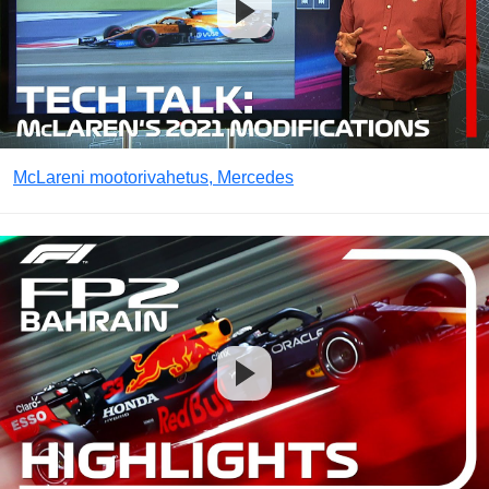
McLareni mootorivahetus, Mercedes