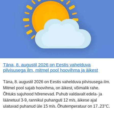
Täna, 8. augustil 2026 on Eestis vahelduva
pilvisusega ilm, mitmel pool hoovihma ja äikest
Täna, 8. augustil 2026 on Eestis vahelduva pilvisusega ilm.
Mitmel pool sajab hoovihma, on äikest, võimalik rahe.
Õhtuks sajuhood hõrenevad. Puhub valdavalt edela- ja
läänetuul 3-9, rannikul puhanguti 12 m/s, äikese ajal
ulatuvad puhanud üle 15 m/s. Õhutemperatuur on 17..23°C.