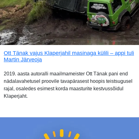
Ott Tänak vajus Klaperjahil masinaga külili – appi tuli
Martin Järveoja
2019. aasta autoralli maailmameister Ott Tänak pani end
nädalavahetusel proovile tavapärasest hoopis teistsugusel
rajal, osaledes esimest korda maasturite kestvussõidul
Klaperjaht.