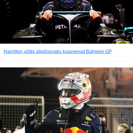
Hamilton võitis ülipõnevaks kujunenud Bahreini GP