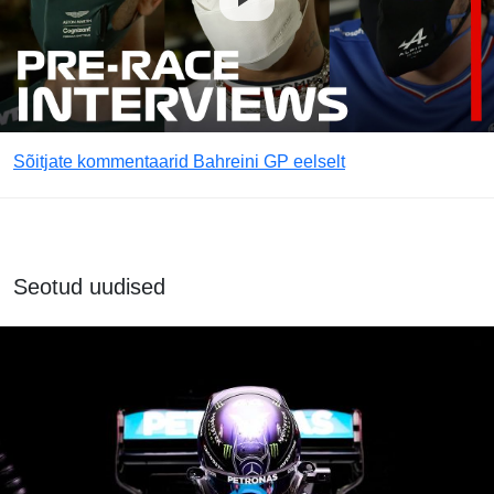
Sõitjate kommentaarid Bahreini GP eelselt
Seotud uudised