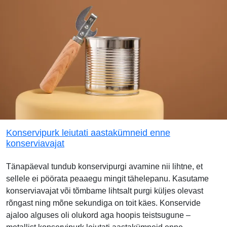
Konservipurk leiutati aastakümneid enne
konserviavajat
Tänapäeval tundub konservipurgi avamine nii lihtne, et
sellele ei pöörata peaaegu mingit tähelepanu. Kasutame
konserviavajat või tõmbame lihtsalt purgi küljes olevast
rõngast ning mõne sekundiga on toit käes. Konservide
ajaloo alguses oli olukord aga hoopis teistsugune –