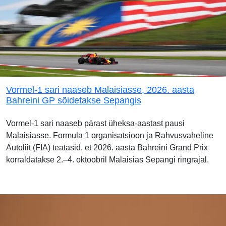
Vormel-1 sari naaseb Malaisiasse, 2026. aasta
Bahreini GP sõidetakse Sepangis
Vormel-1 sari naaseb pärast üheksa-aastast pausi
Malaisiasse. Formula 1 organisatsioon ja Rahvusvaheline
Autoliit (FIA) teatasid, et 2026. aasta Bahreini Grand Prix
korraldatakse 2.–4. oktoobril Malaisias Sepangi ringrajal.