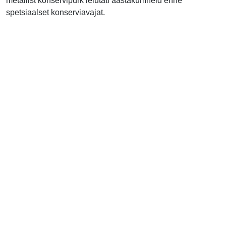
metallist konservipurk leiutati aastakümneid enne
spetsiaalset konserviavajat.