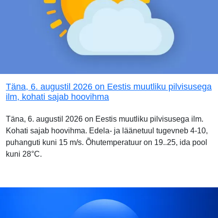
Täna, 6. augustil 2026 on Eestis muutliku pilvisusega
ilm, kohati sajab hoovihma
Täna, 6. augustil 2026 on Eestis muutliku pilvisusega ilm.
Kohati sajab hoovihma. Edela- ja läänetuul tugevneb 4-10,
puhanguti kuni 15 m/s. Õhutemperatuur on 19..25, ida pool
kuni 28°C.