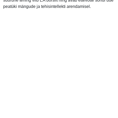
suurune tehing viib EA börsilt ning avab ettevõtte sõnul uue
peatüki mängude ja tehisintellekti arendamisel.