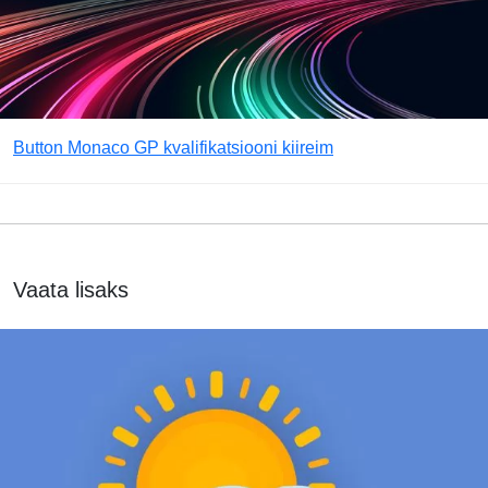
Button Monaco GP kvalifikatsiooni kiireim
Vaata lisaks