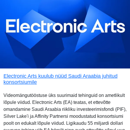
Electronic Arts kuulub nüüd Saudi Araabia juhitud
konsortsiumile
Videomängutööstuse üks suurimaid tehinguid on ametlikult
lõpule viidud. Electronic Arts (EA) teatas, et ettevõtte
omandamine Saudi Araabia riikliku investeerimisfondi (PIF),
Silver Lake'i ja Affinity Partnersi moodustatud konsortsiumi
poolt on edukalt lõpule viidud. Ligikaudu 55 miljardi dollari