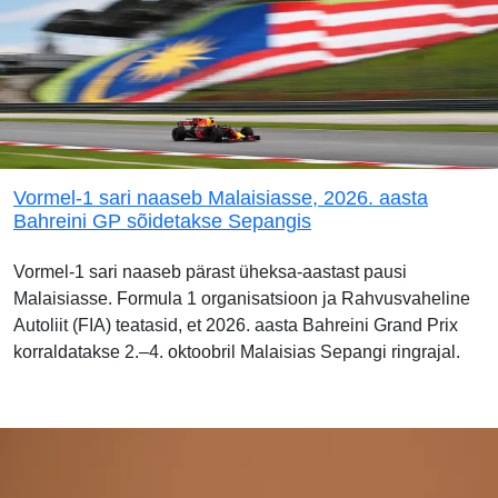
Vormel-1 sari naaseb Malaisiasse, 2026. aasta
Bahreini GP sõidetakse Sepangis
Vormel-1 sari naaseb pärast üheksa-aastast pausi
Malaisiasse. Formula 1 organisatsioon ja Rahvusvaheline
Autoliit (FIA) teatasid, et 2026. aasta Bahreini Grand Prix
korraldatakse 2.–4. oktoobril Malaisias Sepangi ringrajal.