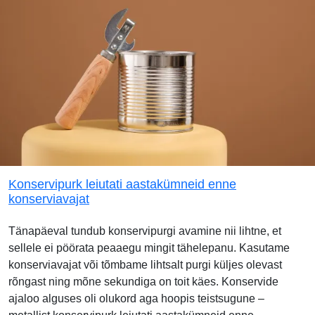
Konservipurk leiutati aastakümneid enne
konserviavajat
Tänapäeval tundub konservipurgi avamine nii lihtne, et
sellele ei pöörata peaaegu mingit tähelepanu. Kasutame
konserviavajat või tõmbame lihtsalt purgi küljes olevast
rõngast ning mõne sekundiga on toit käes. Konservide
ajaloo alguses oli olukord aga hoopis teistsugune –