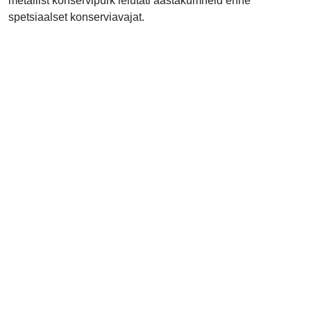
metallist konservipurk leiutati aastakümneid enne
spetsiaalset konserviavajat.