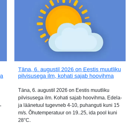
Täna, 6. augustil 2026 on Eestis muutliku
ja
pilvisusega ilm, kohati sajab hoovihma
Täna, 6. augustil 2026 on Eestis muutliku
pilvisusega ilm. Kohati sajab hoovihma. Edela-
,
ja läänetuul tugevneb 4-10, puhanguti kuni 15
m/s. Õhutemperatuur on 19..25, ida pool kuni
28°C.