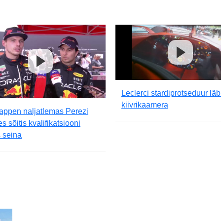
Leclerci stardiprotseduur läb
kiivrikaamera
appen naljatlemas Perezi
es sõitis kvalifikatsiooni
 seina