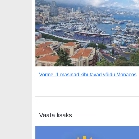
Vormel-1 masinad kihutavad võidu Monacos
Vaata lisaks