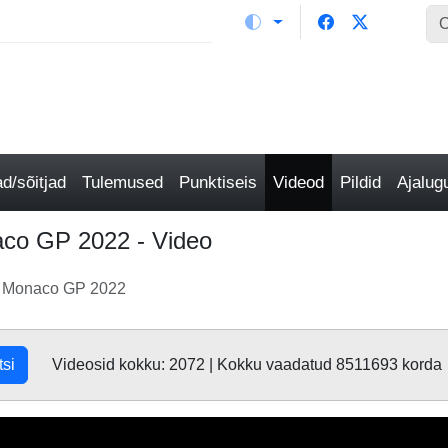
/sõitjad
Tulemused
Punktiseis
Videod
Pildid
Ajalu
naco GP 2022 - Video
us Monaco GP 2022
tsi
Videosid kokku: 2072 | Kokku vaadatud 8511693 korda