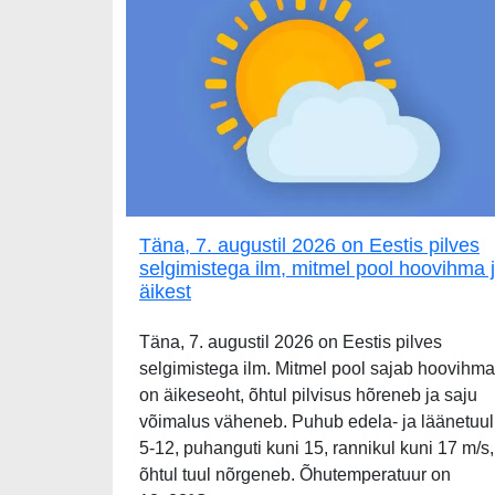
Täna, 7. augustil 2026 on Eestis pilves
selgimistega ilm, mitmel pool hoovihma 
äikest
Täna, 7. augustil 2026 on Eestis pilves
selgimistega ilm. Mitmel pool sajab hoovihma
on äikeseoht, õhtul pilvisus hõreneb ja saju
võimalus väheneb. Puhub edela- ja läänetuul
5-12, puhanguti kuni 15, rannikul kuni 17 m/s,
õhtul tuul nõrgeneb. Õhutemperatuur on