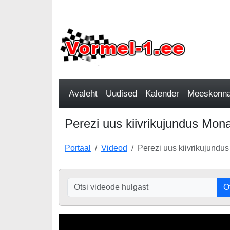
Avaleht
Uudised
Kalender
Meeskonnad
Perezi uus kiivrikujundus Mo
Portaal
Videod
Perezi uus kiivrikujund
O