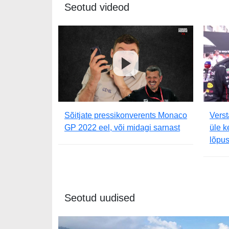
Seotud videod
Sõitjate pressikonverents Monaco
Verst
GP 2022 eel, või midagi sarnast
üle k
lõpus
Seotud uudised