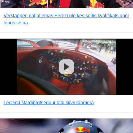
Verstappen naljatlemas Perezi üle kes sõitis kvalifikatsiooni
lõpus seina
Leclerci stardiprotseduur läbi kiivrikaamera