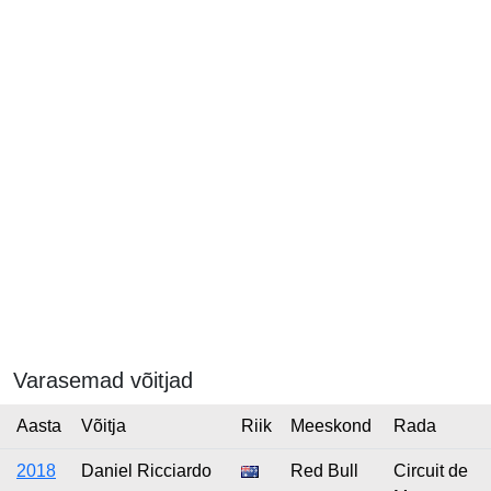
Varasemad võitjad
Aasta
Võitja
Riik
Meeskond
Rada
2018
Daniel Ricciardo
Red Bull
Circuit de