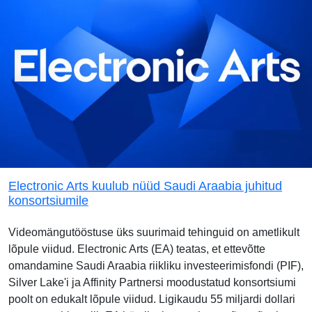
Electronic Arts kuulub nüüd Saudi Araabia juhitud
konsortsiumile
Videomängutööstuse üks suurimaid tehinguid on ametlikult
lõpule viidud. Electronic Arts (EA) teatas, et ettevõtte
omandamine Saudi Araabia riikliku investeerimisfondi (PIF),
Silver Lake'i ja Affinity Partnersi moodustatud konsortsiumi
poolt on edukalt lõpule viidud. Ligikaudu 55 miljardi dollari