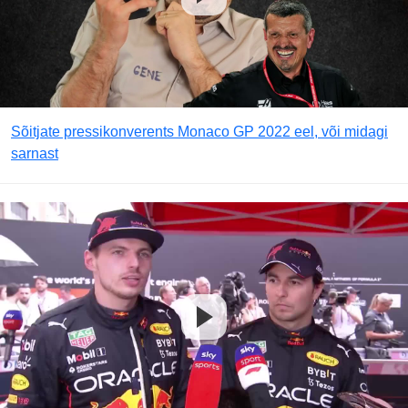
Sõitjate pressikonverents Monaco GP 2022 eel, või midagi
sarnast