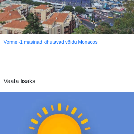
Vormel-1 masinad kihutavad võidu Monacos
Vaata lisaks