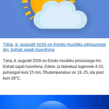
Täna, 6. augustil 2026 on Eestis muutliku pilvisusega
ilm, kohati sajab hoovihma
Täna, 6. augustil 2026 on Eestis muutliku pilvisusega ilm.
Kohati sajab hoovihma. Edela- ja läänetuul tugevneb 4-10,
puhanguti kuni 15 m/s. Õhutemperatuur on 19..25, ida pool
kuni 28°C.