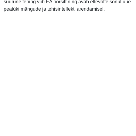
suurune tehing viib EA börsilt ning avab ettevõtte sõnul uue
peatüki mängude ja tehisintellekti arendamisel.