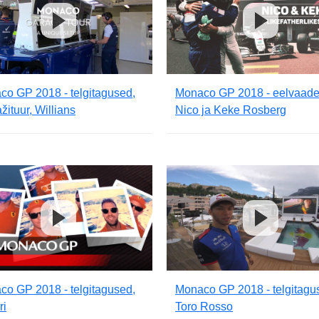
o GP 2018 - telgitagused,
Monaco GP 2018 - eelvaade
žituur, Willians
Nico ja Keke Rosberg
o GP 2018 - telgitagused,
Monaco GP 2018 - telgitagu
ri
Toro Rosso