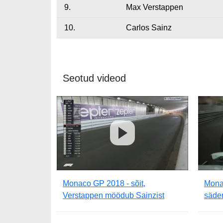
9.
Max Verstappen
10.
Carlos Sainz
Seotud videod
Monaco GP 2018 - sõit,
Monac
Verstappen möödub Sainzist
säde