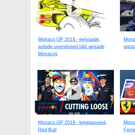
Monaco GP 2018 - eelvaade,
Monac
autode uuendused läbi aegade
garaa
Monacos
Monaco GP 2018 - telgitagused,
Monac
Red Bull
Ferra