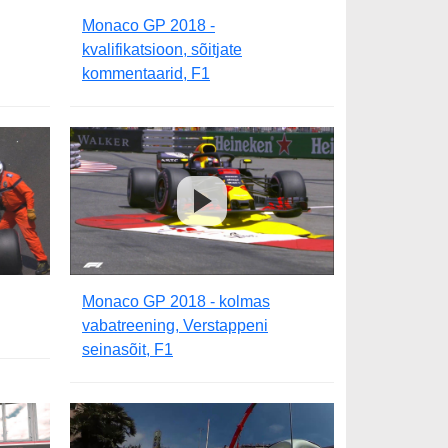
Monaco GP 2018 -
kvalifikatsioon, sõitjate
kommentaarid, F1
Monaco GP 2018 - kolmas
vabatreening, Verstappeni
seinasõit, F1