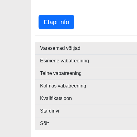
Monaco GP 2018
Etapi info
Varasemad võitjad
Esimene vabatreening
Teine vabatreening
Kolmas vabatreening
Kvalifikatsioon
Stardirivi
Sõit