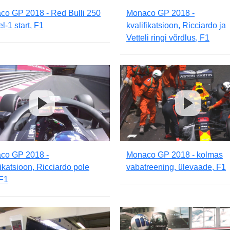
co GP 2018 - Red Bulli 250
Monaco GP 2018 -
l-1 start, F1
kvalifikatsioon, Ricciardo ja
Vetteli ringi võrdlus, F1
co GP 2018 -
Monaco GP 2018 - kolmas
fikatsioon, Ricciardo pole
vabatreening, ülevaade, F1
 F1