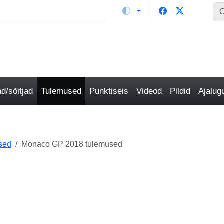
/sõitjad
Tulemused
Punktiseis
Videod
Pildid
Ajalu
sed
Monaco GP 2018 tulemused
i