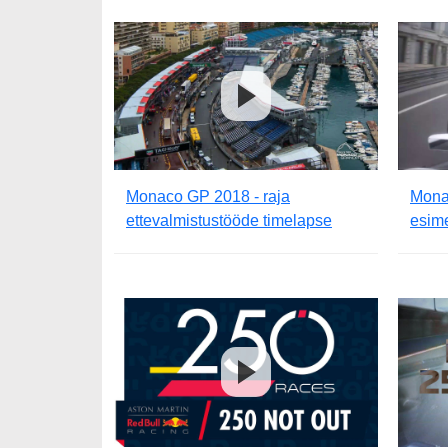
Monaco GP 2018 - raja
Monac
ettevalmistustööde timelapse
esim