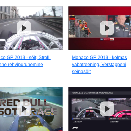
o GP 2018 - sõit, Strolli
Monaco GP 2018 - kolmas
ene rehvipurunemine
vabatreening, Verstappeni
seinasõit