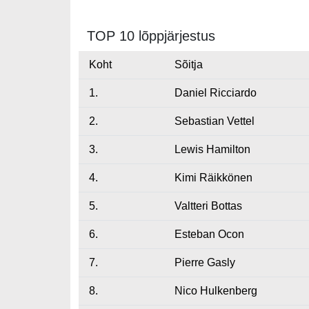
TOP 10 lõppjärjestus
Koht
Sõitja
1.
Daniel Ricciardo
2.
Sebastian Vettel
3.
Lewis Hamilton
4.
Kimi Räikkönen
5.
Valtteri Bottas
6.
Esteban Ocon
7.
Pierre Gasly
8.
Nico Hulkenberg