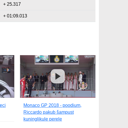
+ 25.317
+ 01:09.013
eci
Monaco GP 2018 - poodium,
Riccardo pakub šampust
kuninglikule perele