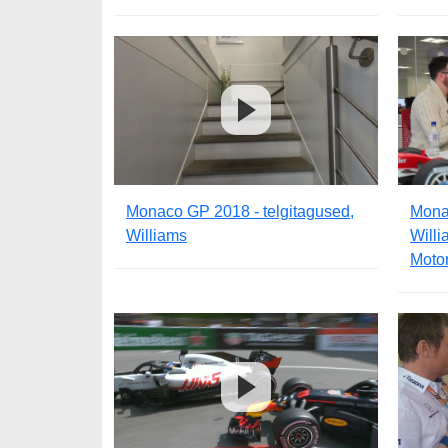
Monaco GP 2018 - telgitagused,
Mona
Williams
Willi
Motor