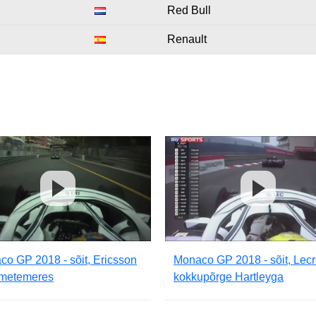
Red Bull
Renault
o GP 2018 - sõit, Ericsson
Monaco GP 2018 - sõit, Lecr
metemeres
kokkupõrge Hartleyga