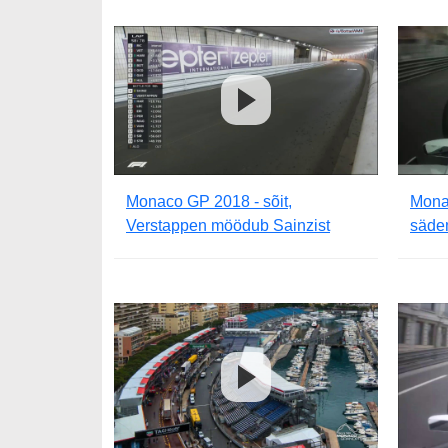
Monaco GP 2018 - sõit,
Monac
Verstappen möödub Sainzist
säde