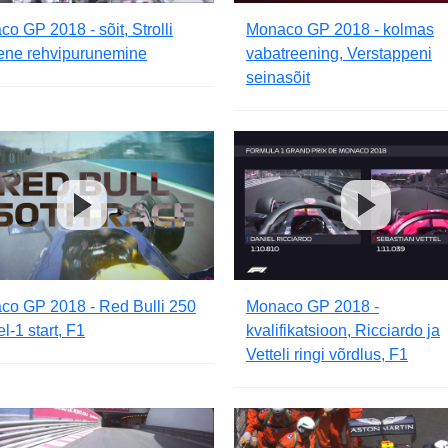
o GP 2018 - sõit, Strolli
Monaco GP 2018 - kolmas
ene rehvipurunemine
vabatreening, Verstappeni
seinasõit
co GP 2018 - Red Bulli 250
Monaco GP 2018 -
l-1 start, F1
kvalifikatsioon, Ricciardo ja
Vetteli ringi võrdlus, F1