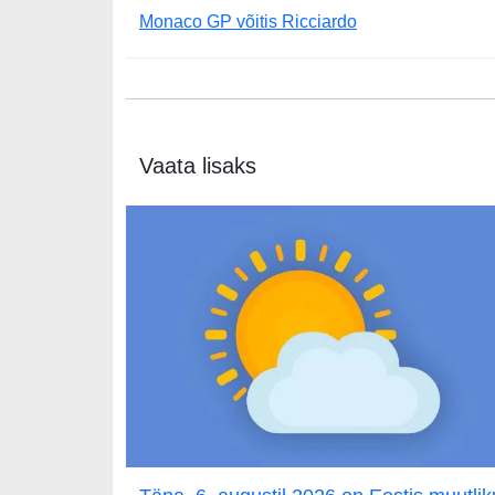
Monaco GP võitis Ricciardo
Vaata lisaks