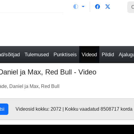
/sõitjad
Tulemused
Punktiseis
Videod
Pildid
Ajalu
niel ja Max, Red Bull - Video
de, Daniel ja Max, Red Bull
tsi
Videosid kokku: 2072 | Kokku vaadatud 8508717 korda