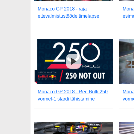
Monaco GP 2018 - raja
Monac
ettevalmistustööde timelapse
esim
Monaco GP 2018 - Red Bulli 250
Mona
vormel-1 stardi tähistamine
vorme