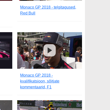
Monaco GP 2018 - telgitagused,
Red Bull
Monaco GP 2018 -
kvalifikatsioon, sõitjate
kommentaarid, F1