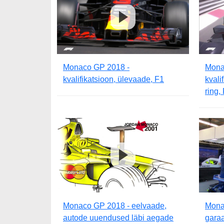
Monaco GP 2018 -
Mona
kvalifikatsioon, ülevaade, F1
kvali
ring,
Monaco GP 2018 - eelvaade,
Monac
autode uuendused läbi aegade
garaa