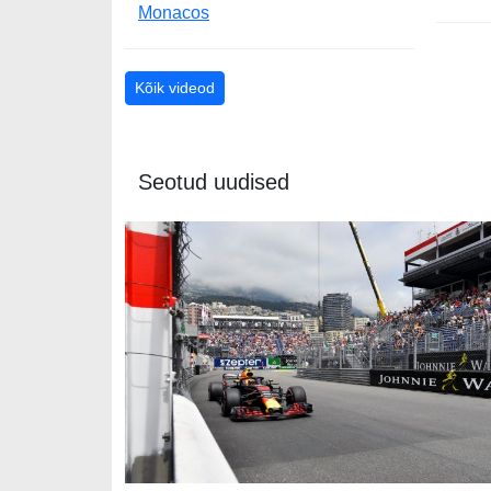
Monacos
Kõik videod
Seotud uudised