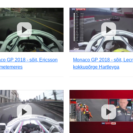
o GP 2018 - sõit, Ericsson
Monaco GP 2018 - sõit, Lecr
metemeres
kokkupõrge Hartleyga