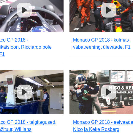
co GP 2018 -
Monaco GP 2018 - kolmas
fikatsioon, Ricciardo pole
vabatreening, ülevaade, F1
 F1
o GP 2018 - telgitagused,
Monaco GP 2018 - eelvaade
žituur, Willians
Nico ja Keke Rosberg