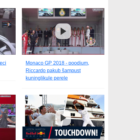
eci
Monaco GP 2018 - poodium,
Riccardo pakub šampust
kuninglikule perele