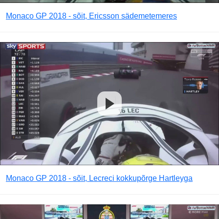
Monaco GP 2018 - sõit, Ericsson sädemetemeres
Monaco GP 2018 - sõit, Lecreci kokkupõrge Hartleyga