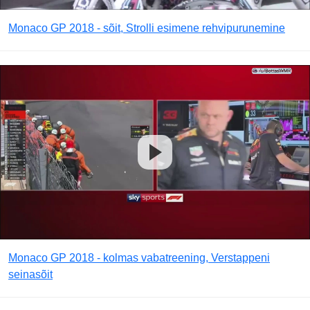
Monaco GP 2018 - sõit, Strolli esimene rehvipurunemine
Monaco GP 2018 - kolmas vabatreening, Verstappeni
seinasõit