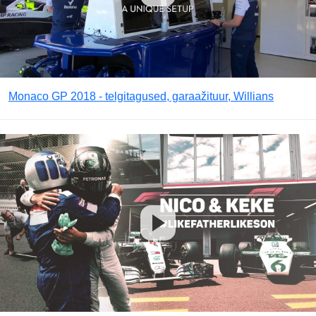
Monaco GP 2018 - telgitagused, garaažituur, Willians