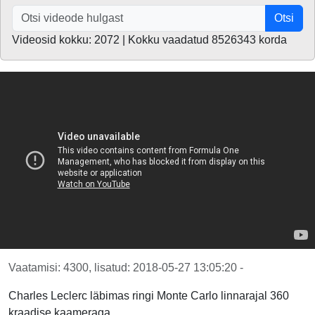
Otsi
Videosid kokku: 2072 | Kokku vaadatud 8526343 korda
Vaatamisi: 4300, lisatud: 2018-05-27 13:05:20 -
Charles Leclerc läbimas ringi Monte Carlo linnarajal 360
kraadise kaameraga