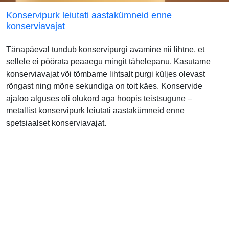
Konservipurk leiutati aastakümneid enne
konserviavajat
Tänapäeval tundub konservipurgi avamine nii lihtne, et
sellele ei pöörata peaaegu mingit tähelepanu. Kasutame
konserviavajat või tõmbame lihtsalt purgi küljes olevast
rõngast ning mõne sekundiga on toit käes. Konservide
ajaloo alguses oli olukord aga hoopis teistsugune –
metallist konservipurk leiutati aastakümneid enne
spetsiaalset konserviavajat.