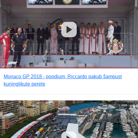
Monaco GP 2018 - poodium, Riccardo pakub šampust
kuninglikule perele