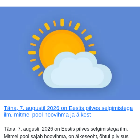
Täna, 7. augustil 2026 on Eestis pilves selgimistega
ilm, mitmel pool hoovihma ja äikest
Täna, 7. augustil 2026 on Eestis pilves selgimistega ilm.
Mitmel pool sajab hoovihma, on äikeseoht, õhtul pilvisus