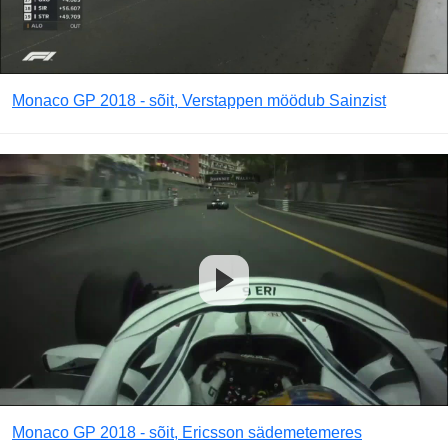
Monaco GP 2018 - sõit, Verstappen möödub Sainzist
Monaco GP 2018 - sõit, Ericsson sädemetemeres