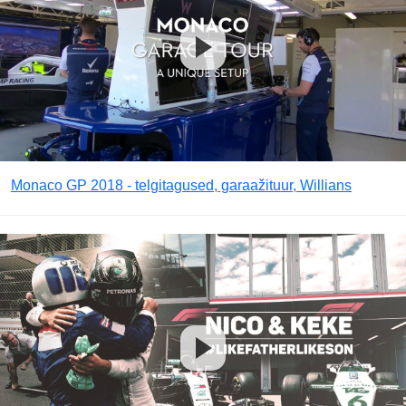
Monaco GP 2018 - telgitagused, garaažituur, Willians