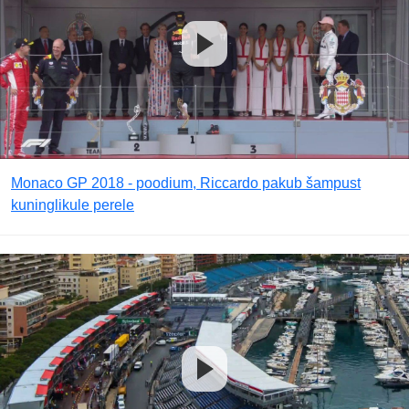
Monaco GP 2018 - poodium, Riccardo pakub šampust
kuninglikule perele