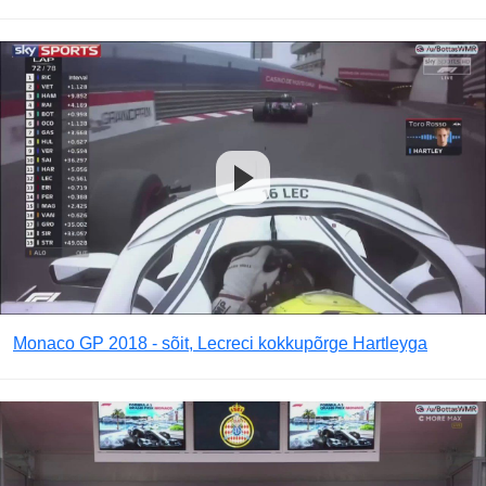
Monaco GP 2018 - sõit, Lecreci kokkupõrge Hartleyga