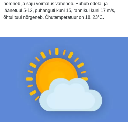
hõreneb ja saju võimalus väheneb. Puhub edela- ja
läänetuul 5-12, puhanguti kuni 15, rannikul kuni 17 m/s,
õhtul tuul nõrgeneb. Õhutemperatuur on 18..23°C.