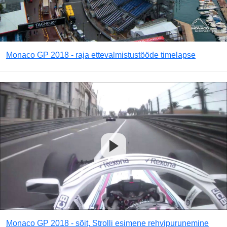
Monaco GP 2018 - raja ettevalmistustööde timelapse
Monaco GP 2018 - sõit, Strolli esimene rehvipurunemine