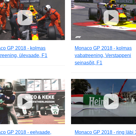
co GP 2018 - kolmas
Monaco GP 2018 - kolmas
reening, ülevaade, F1
vabatreening, Verstappeni
seinasõit, F1
co GP 2018 - eelvaade,
Monaco GP 2018 - ring läbi