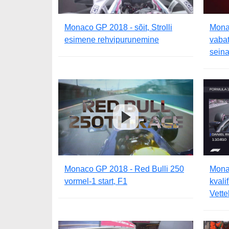
Monaco GP 2018 - sõit, Strolli
Mona
esimene rehvipurunemine
vabat
seina
Monaco GP 2018 - Red Bulli 250
Mona
vormel-1 start, F1
kvali
Vette