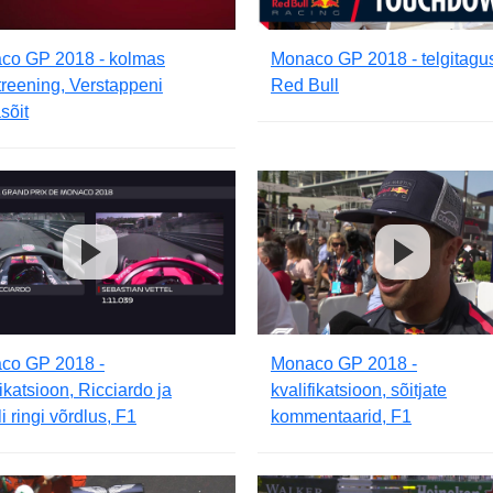
co GP 2018 - kolmas
Monaco GP 2018 - telgitagu
reening, Verstappeni
Red Bull
sõit
co GP 2018 -
Monaco GP 2018 -
fikatsioon, Ricciardo ja
kvalifikatsioon, sõitjate
li ringi võrdlus, F1
kommentaarid, F1