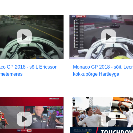
o GP 2018 - sõit, Ericsson
Monaco GP 2018 - sõit, Lecr
metemeres
kokkupõrge Hartleyga