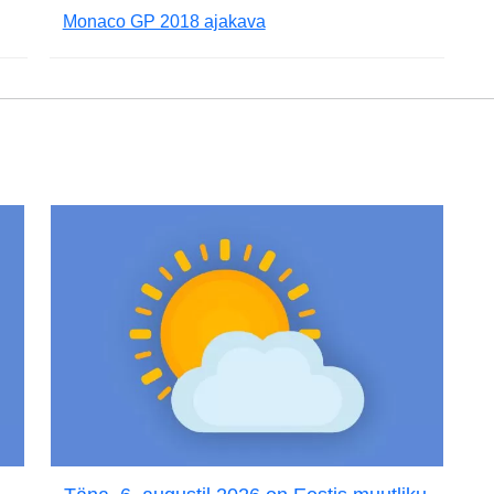
Monaco GP 2018 ajakava