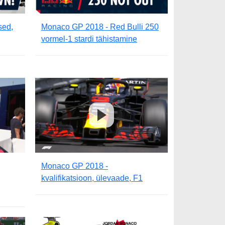
sed,
Monaco GP 2018 - Red Bulli 250
vormel-1 stardi tähistamine
Monaco GP 2018 -
kvalifikatsioon, ülevaade, F1