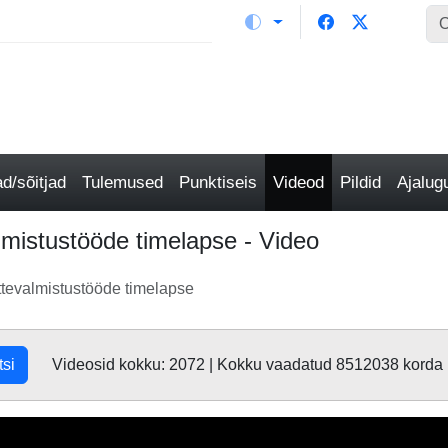
/sõitjad
Tulemused
Punktiseis
Videod
Pildid
Ajalu
mistustööde timelapse - Video
tevalmistustööde timelapse
tsi
Videosid kokku: 2072 | Kokku vaadatud 8512038 korda