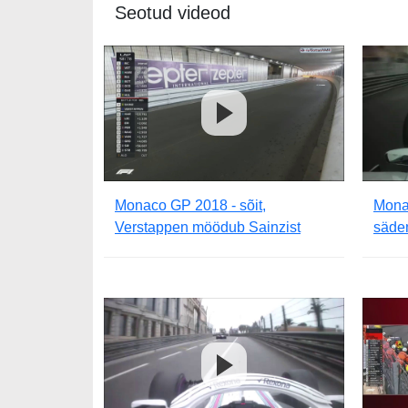
Seotud videod
Monaco GP 2018 - sõit,
Monac
Verstappen möödub Sainzist
säde