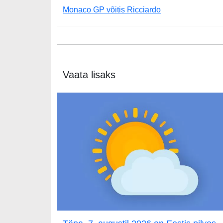
Monaco GP võitis Ricciardo
Vaata lisaks