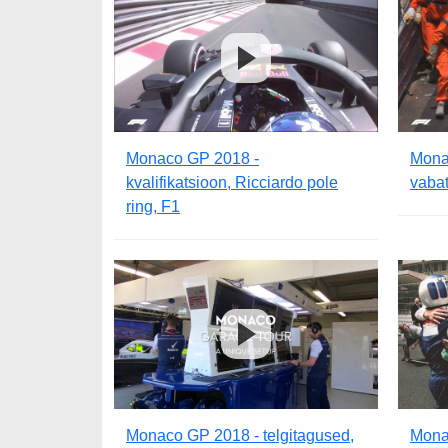
Monaco GP 2018 -
Mona
kvalifikatsioon, Ricciardo pole
vabat
ring, F1
Monaco GP 2018 - telgitagused,
Mona