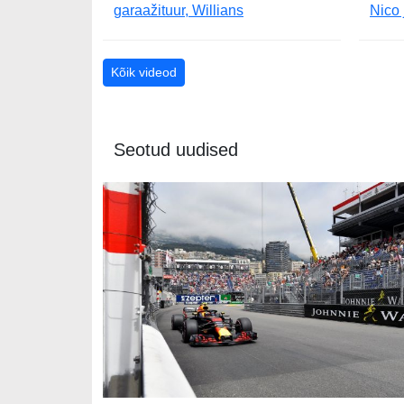
garaažituur, Willians
Nico
Kõik videod
Seotud uudised