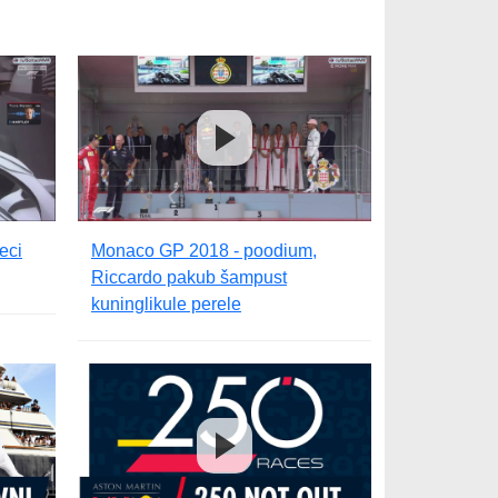
eci
Monaco GP 2018 - poodium,
Riccardo pakub šampust
kuninglikule perele