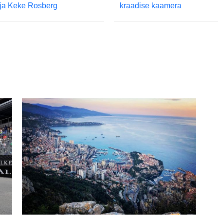
 ja Keke Rosberg
kraadise kaamera