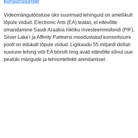
konsortsiumile
Videomängutööstuse üks suurimaid tehinguid on ametlikult
lõpule viidud. Electronic Arts (EA) teatas, et ettevõtte
omandamine Saudi Araabia riikliku investeerimisfondi (PIF),
Silver Lake'i ja Affinity Partnersi moodustatud konsortsiumi
poolt on edukalt lõpule viidud. Ligikaudu 55 miljardi dollari
suurune tehing viib EA börsilt ning avab ettevõtte sõnul uue
peatüki mängude ja tehisintellekti arendamisel.