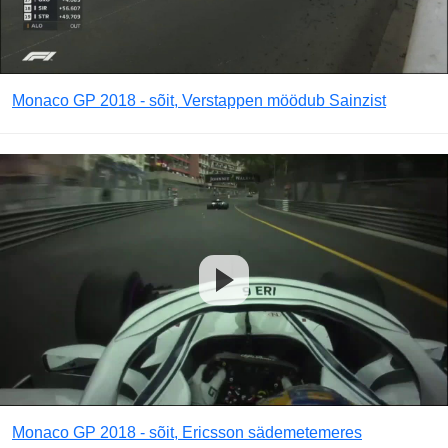
Monaco GP 2018 - sõit, Verstappen möödub Sainzist
Monaco GP 2018 - sõit, Ericsson sädemetemeres