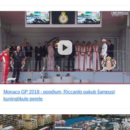
Monaco GP 2018 - poodium, Riccardo pakub šampust
kuninglikule perele