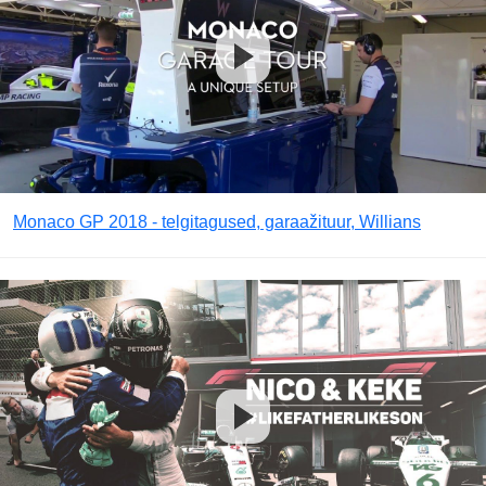
Monaco GP 2018 - telgitagused, garaažituur, Willians