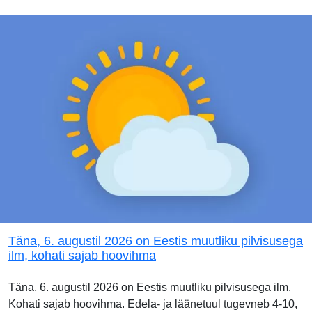
Täna, 6. augustil 2026 on Eestis muutliku pilvisusega
ilm, kohati sajab hoovihma
Täna, 6. augustil 2026 on Eestis muutliku pilvisusega ilm.
Kohati sajab hoovihma. Edela- ja läänetuul tugevneb 4-10,