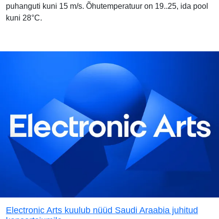
puhanguti kuni 15 m/s. Õhutemperatuur on 19..25, ida pool
kuni 28°C.
Electronic Arts kuulub nüüd Saudi Araabia juhitud