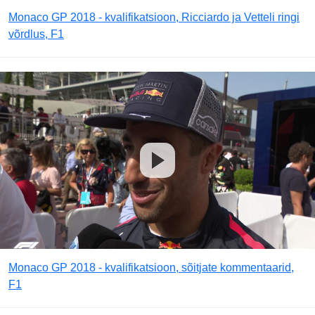
Monaco GP 2018 - kvalifikatsioon, Ricciardo ja Vetteli ringi
võrdlus, F1
Monaco GP 2018 - kvalifikatsioon, sõitjate kommentaarid,
F1