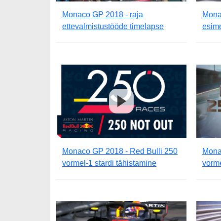
Monaco GP 2018 - raja
Monac
ettevalmistustööde timelapse
esim
Monaco GP 2018 - Red Bulli 250
Mona
vormel-1 stardi tähistamine
vorme