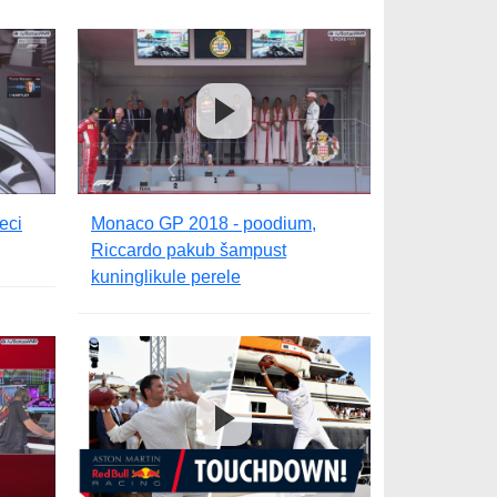
eci
Monaco GP 2018 - poodium,
Riccardo pakub šampust
kuninglikule perele