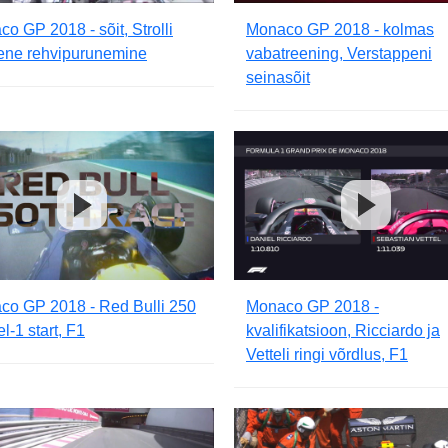
o GP 2018 - sõit, Strolli
Monaco GP 2018 - kolmas
ene rehvipurunemine
vabatreening, Verstappeni
seinasõit
co GP 2018 - Red Bulli 250
Monaco GP 2018 -
l-1 start, F1
kvalifikatsioon, Ricciardo ja
Vetteli ringi võrdlus, F1