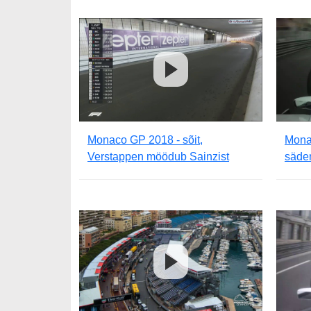
Monaco GP 2018 - sõit,
Monac
Verstappen möödub Sainzist
säde