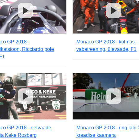
co GP 2018 -
Monaco GP 2018 - kolmas
fikatsioon, Ricciardo pole
vabatreening, ülevaade, F1
 F1
co GP 2018 - eelvaade,
Monaco GP 2018 - ring läbi
 ja Keke Rosberg
kraadise kaamera