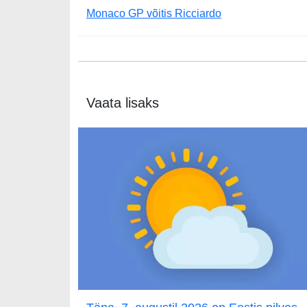
Monaco GP võitis Ricciardo
Vaata lisaks