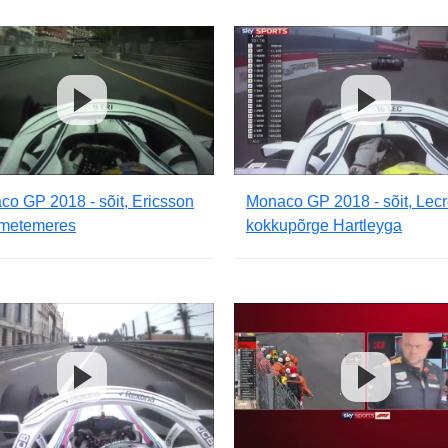
o GP 2018 - sõit, Ericsson
Monaco GP 2018 - sõit, Lecr
metemeres
kokkupõrge Hartleyga