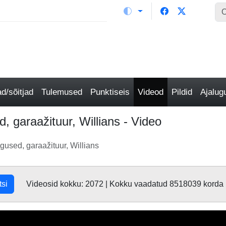
/sõitjad
Tulemused
Punktiseis
Videod
Pildid
Ajalu
 garaažituur, Willians - Video
gused, garaažituur, Willians
tsi
Videosid kokku: 2072 | Kokku vaadatud 8518039 korda