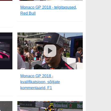
Monaco GP 2018 - telgitagused,
Red Bull
Monaco GP 2018 -
kvalifikatsioon, sõitjate
kommentaarid, F1