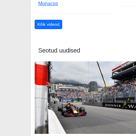
Monacos
Kõik videod
Seotud uudised