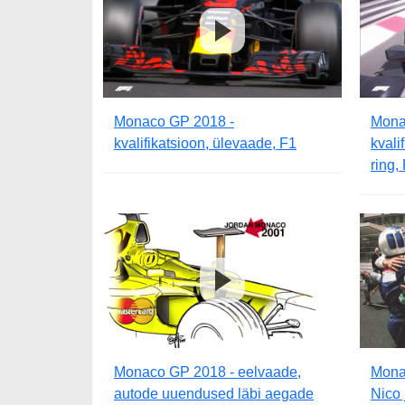
Monaco GP 2018 -
Mona
kvalifikatsioon, ülevaade, F1
kvali
ring,
Monaco GP 2018 - eelvaade,
Mona
autode uuendused läbi aegade
Nico