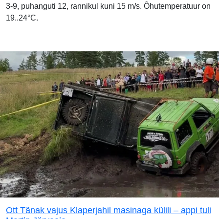
3-9, puhanguti 12, rannikul kuni 15 m/s. Õhutemperatuur on
19..24°C.
Ott Tänak vajus Klaperjahil masinaga külili – appi tuli