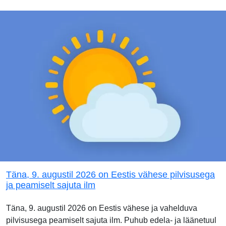
Täna, 9. augustil 2026 on Eestis vähese pilvisusega
ja peamiselt sajuta ilm
Täna, 9. augustil 2026 on Eestis vähese ja vahelduva
pilvisusega peamiselt sajuta ilm. Puhub edela- ja läänetuul