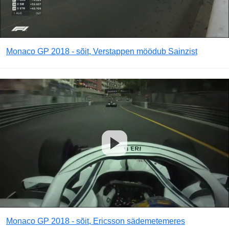
Monaco GP 2018 - sõit, Verstappen möödub Sainzist
Monaco GP 2018 - sõit, Ericsson sädemetemeres