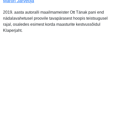
Martin Järveoja
2019. aasta autoralli maailmameister Ott Tänak pani end
nädalavahetusel proovile tavapärasest hoopis teistsugusel
rajal, osaledes esimest korda maasturite kestvussõidul
Klaperjaht.