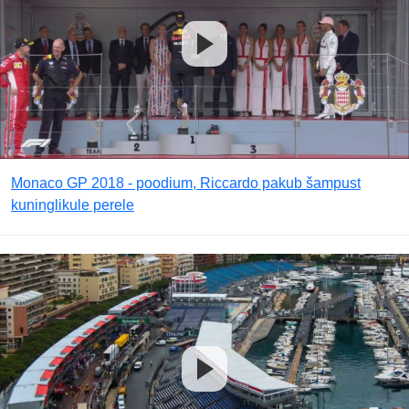
Monaco GP 2018 - poodium, Riccardo pakub šampust
kuninglikule perele