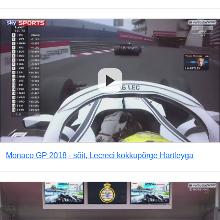
Monaco GP 2018 - sõit, Lecreci kokkupõrge Hartleyga