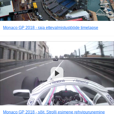
Monaco GP 2018 - raja ettevalmistustööde timelapse
Monaco GP 2018 - sõit, Strolli esimene rehvipurunemine