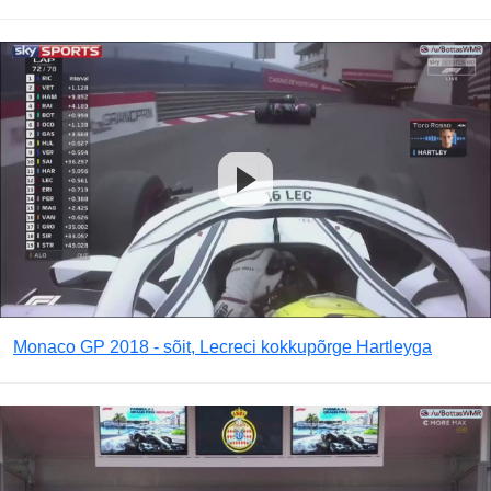
Monaco GP 2018 - sõit, Lecreci kokkupõrge Hartleyga