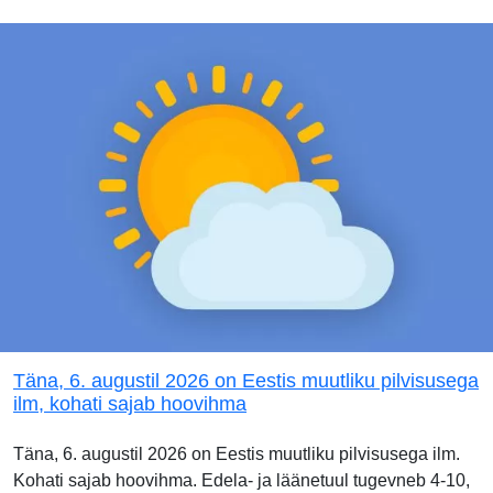
Täna, 6. augustil 2026 on Eestis muutliku pilvisusega
ilm, kohati sajab hoovihma
Täna, 6. augustil 2026 on Eestis muutliku pilvisusega ilm.
Kohati sajab hoovihma. Edela- ja läänetuul tugevneb 4-10,