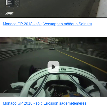
Monaco GP 2018 - sõit, Verstappen möödub Sainzist
Monaco GP 2018 - sõit, Ericsson sädemetemeres