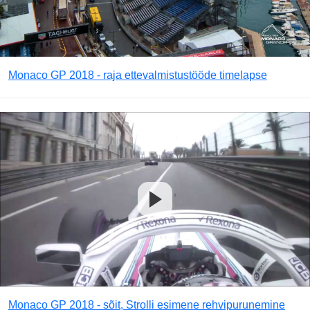
Monaco GP 2018 - raja ettevalmistustööde timelapse
Monaco GP 2018 - sõit, Strolli esimene rehvipurunemine