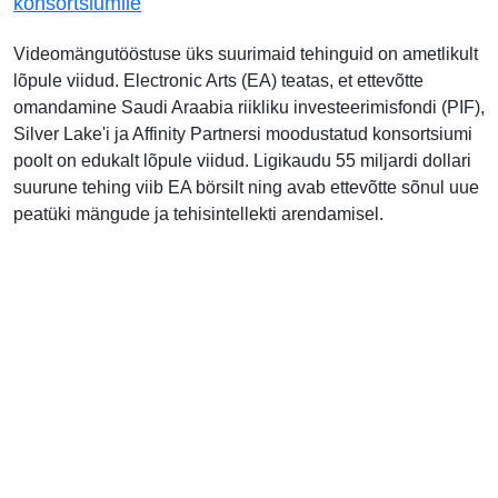
konsortsiumile
Videomängutööstuse üks suurimaid tehinguid on ametlikult
lõpule viidud. Electronic Arts (EA) teatas, et ettevõtte
omandamine Saudi Araabia riikliku investeerimisfondi (PIF),
Silver Lake'i ja Affinity Partnersi moodustatud konsortsiumi
poolt on edukalt lõpule viidud. Ligikaudu 55 miljardi dollari
suurune tehing viib EA börsilt ning avab ettevõtte sõnul uue
peatüki mängude ja tehisintellekti arendamisel.