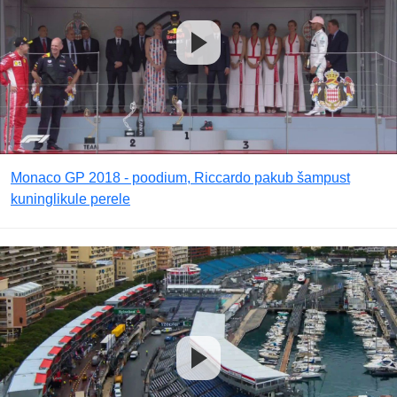
Monaco GP 2018 - poodium, Riccardo pakub šampust
kuninglikule perele