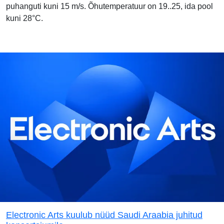
puhanguti kuni 15 m/s. Õhutemperatuur on 19..25, ida pool
kuni 28°C.
Electronic Arts kuulub nüüd Saudi Araabia juhitud