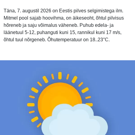
Täna, 7. augustil 2026 on Eestis pilves selgimistega ilm.
Mitmel pool sajab hoovihma, on äikeseoht, õhtul pilvisus
hõreneb ja saju võimalus väheneb. Puhub edela- ja
läänetuul 5-12, puhanguti kuni 15, rannikul kuni 17 m/s,
õhtul tuul nõrgeneb. Õhutemperatuur on 18..23°C.