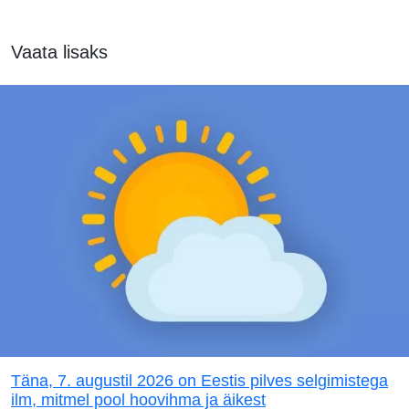
Vaata lisaks
Täna, 7. augustil 2026 on Eestis pilves selgimistega
ilm, mitmel pool hoovihma ja äikest