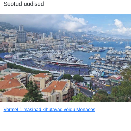
Seotud uudised
Vormel-1 masinad kihutavad võidu Monacos