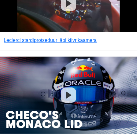
Leclerci stardiprotseduur läbi kiivrikaamera