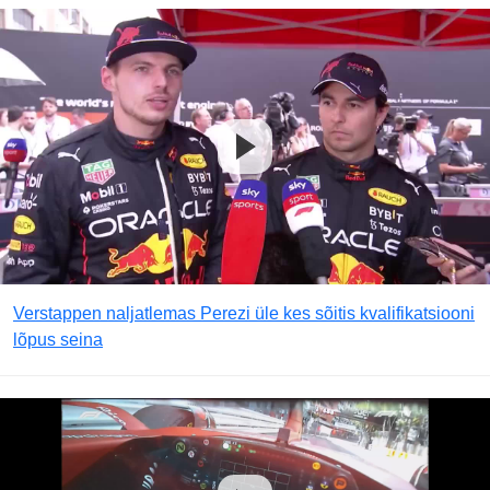
Verstappen naljatlemas Perezi üle kes sõitis kvalifikatsiooni
lõpus seina