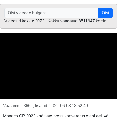
Otsi
Videosid kokku: 2072 | Kokku vaadatud 8511947 korda
Vaatamisi: 3661, lisatud: 2022-06-08 13:52:40 -
Monaco GP 2022 - sõitjate pressikonverents etapi eel, või