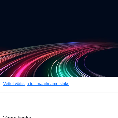
Vettel võitis ja tuli maailmameistriks
Vaata lisaks