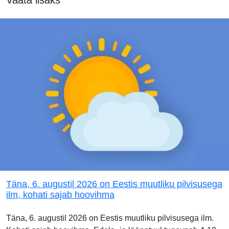
Täna, 6. augustil 2026 on Eestis muutliku pilvisusega
ilm, kohati sajab hoovihma
Täna, 6. augustil 2026 on Eestis muutliku pilvisusega ilm.