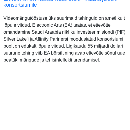
konsortsiumile
Videomängutööstuse üks suurimaid tehinguid on ametlikult
lõpule viidud. Electronic Arts (EA) teatas, et ettevõtte
omandamine Saudi Araabia riikliku investeerimisfondi (PIF),
Silver Lake'i ja Affinity Partnersi moodustatud konsortsiumi
poolt on edukalt lõpule viidud. Ligikaudu 55 miljardi dollari
suurune tehing viib EA börsilt ning avab ettevõtte sõnul uue
peatüki mängude ja tehisintellekti arendamisel.