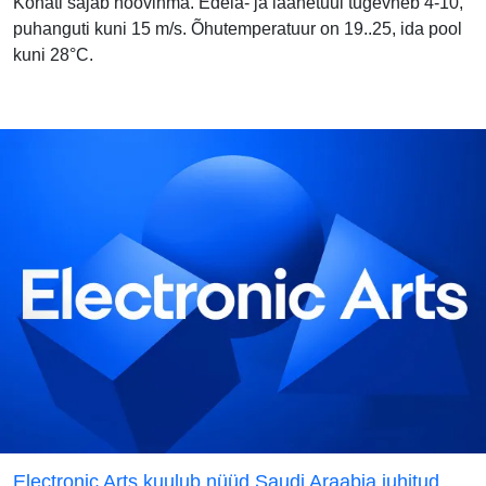
Kohati sajab hoovihma. Edela- ja läänetuul tugevneb 4-10,
puhanguti kuni 15 m/s. Õhutemperatuur on 19..25, ida pool
kuni 28°C.
Electronic Arts kuulub nüüd Saudi Araabia juhitud