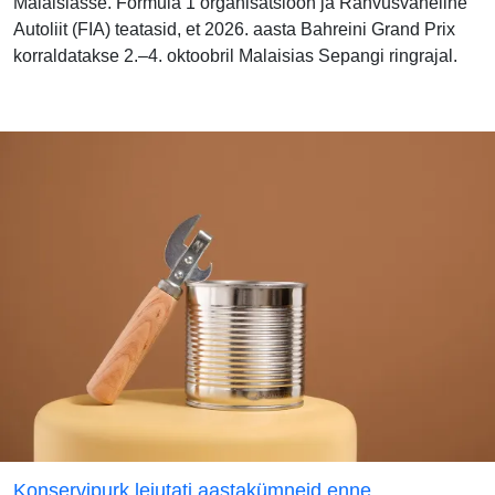
Malaisiasse. Formula 1 organisatsioon ja Rahvusvaheline
Autoliit (FIA) teatasid, et 2026. aasta Bahreini Grand Prix
korraldatakse 2.–4. oktoobril Malaisias Sepangi ringrajal.
Konservipurk leiutati aastakümneid enne