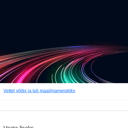
Vettel võitis ja tuli maailmameistriks
Vaata lisaks