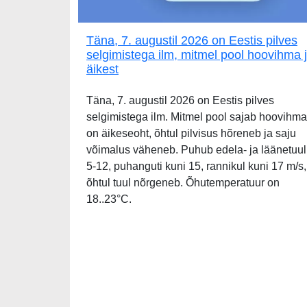
Täna, 7. augustil 2026 on Eestis pilves
selgimistega ilm, mitmel pool hoovihma 
äikest
Täna, 7. augustil 2026 on Eestis pilves
selgimistega ilm. Mitmel pool sajab hoovihma
on äikeseoht, õhtul pilvisus hõreneb ja saju
võimalus väheneb. Puhub edela- ja läänetuul
5-12, puhanguti kuni 15, rannikul kuni 17 m/s,
õhtul tuul nõrgeneb. Õhutemperatuur on
18..23°C.