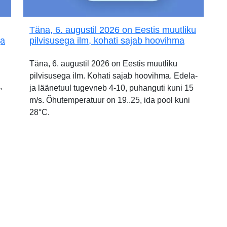
Täna, 6. augustil 2026 on Eestis muutliku
ja
pilvisusega ilm, kohati sajab hoovihma
Täna, 6. augustil 2026 on Eestis muutliku
pilvisusega ilm. Kohati sajab hoovihma. Edela-
,
ja läänetuul tugevneb 4-10, puhanguti kuni 15
m/s. Õhutemperatuur on 19..25, ida pool kuni
28°C.