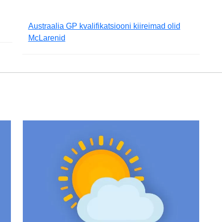
Austraalia GP kvalifikatsiooni kiireimad olid
McLarenid