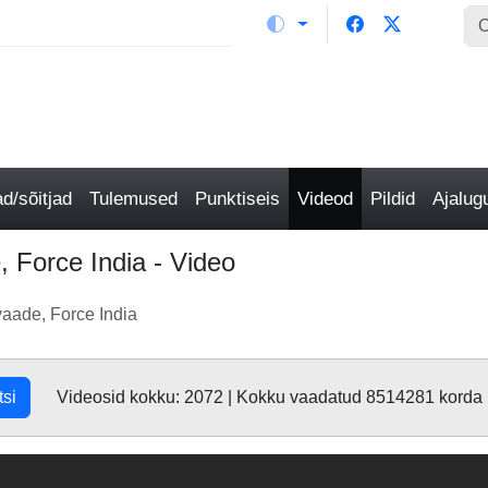
/sõitjad
Tulemused
Punktiseis
Videod
Pildid
Ajalu
, Force India - Video
vaade, Force India
tsi
Videosid kokku: 2072 | Kokku vaadatud 8514281 korda