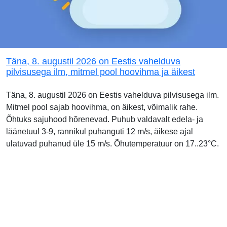
Täna, 8. augustil 2026 on Eestis vahelduva
pilvisusega ilm, mitmel pool hoovihma ja äikest
Täna, 8. augustil 2026 on Eestis vahelduva pilvisusega ilm.
Mitmel pool sajab hoovihma, on äikest, võimalik rahe.
Õhtuks sajuhood hõrenevad. Puhub valdavalt edela- ja
läänetuul 3-9, rannikul puhanguti 12 m/s, äikese ajal
ulatuvad puhanud üle 15 m/s. Õhutemperatuur on 17..23°C.