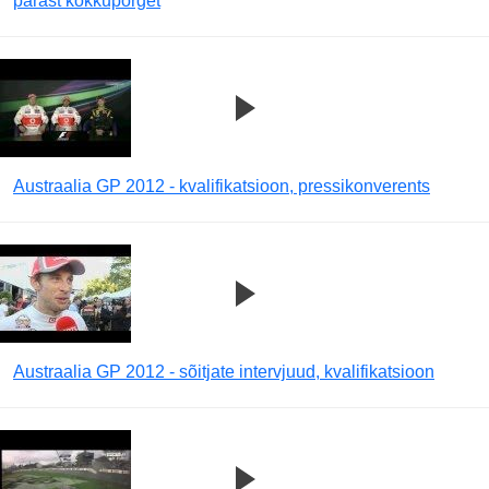
pärast kokkupõrget
Austraalia GP 2012 - kvalifikatsioon, pressikonverents
Austraalia GP 2012 - sõitjate intervjuud, kvalifikatsioon