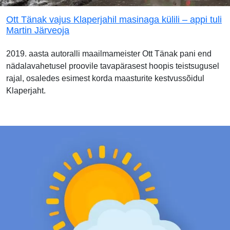
Ott Tänak vajus Klaperjahil masinaga külili – appi tuli
Martin Järveoja
2019. aasta autoralli maailmameister Ott Tänak pani end
nädalavahetusel proovile tavapärasest hoopis teistsugusel
rajal, osaledes esimest korda maasturite kestvussõidul
Klaperjaht.