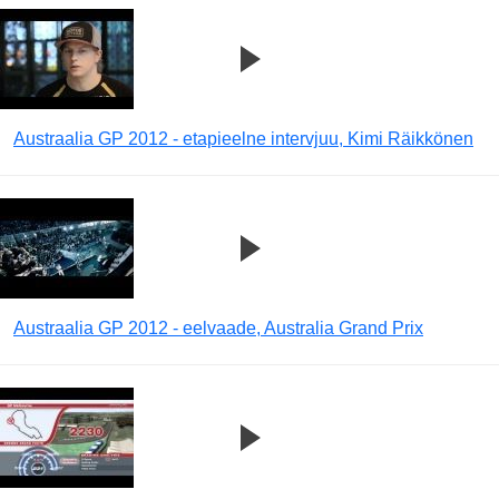
Austraalia GP 2012 - etapieelne intervjuu, Kimi Räikkönen
Austraalia GP 2012 - eelvaade, Australia Grand Prix