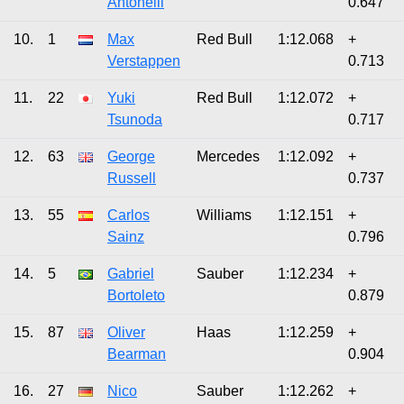
Antonelli
0.647
10.
1
Max
Red Bull
1:12.068
+
Verstappen
0.713
11.
22
Yuki
Red Bull
1:12.072
+
Tsunoda
0.717
12.
63
George
Mercedes
1:12.092
+
Russell
0.737
13.
55
Carlos
Williams
1:12.151
+
Sainz
0.796
14.
5
Gabriel
Sauber
1:12.234
+
Bortoleto
0.879
15.
87
Oliver
Haas
1:12.259
+
Bearman
0.904
16.
27
Nico
Sauber
1:12.262
+