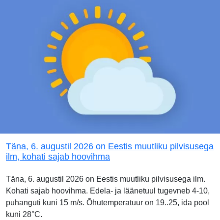
Täna, 6. augustil 2026 on Eestis muutliku pilvisusega
ilm, kohati sajab hoovihma
Täna, 6. augustil 2026 on Eestis muutliku pilvisusega ilm.
Kohati sajab hoovihma. Edela- ja läänetuul tugevneb 4-10,
puhanguti kuni 15 m/s. Õhutemperatuur on 19..25, ida pool
kuni 28°C.