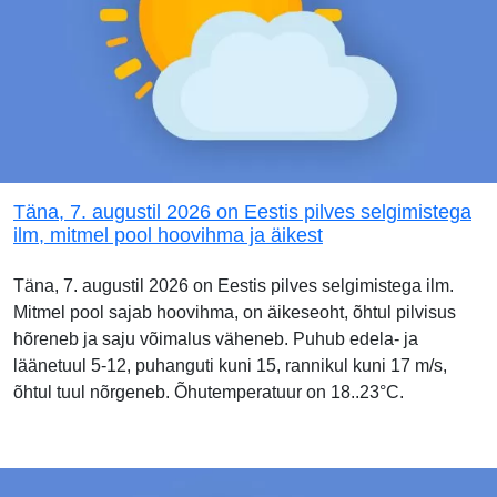
Täna, 7. augustil 2026 on Eestis pilves selgimistega
ilm, mitmel pool hoovihma ja äikest
Täna, 7. augustil 2026 on Eestis pilves selgimistega ilm.
Mitmel pool sajab hoovihma, on äikeseoht, õhtul pilvisus
hõreneb ja saju võimalus väheneb. Puhub edela- ja
läänetuul 5-12, puhanguti kuni 15, rannikul kuni 17 m/s,
õhtul tuul nõrgeneb. Õhutemperatuur on 18..23°C.