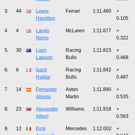
3.
44
Lewis
Ferrari
1:11.460
+
Hamilton
0.105
4.
4
Lando
McLaren
1:11.677
+
Norris
0.322
5.
30
Liam
Racing
1:11.823
+
Lawson
Bulls
0.468
6.
6
Isack
Racing
1:11.842
+
Hadjar
Bulls
0.487
7.
14
Fernando
Aston
1:11.890
+
Alonso
Martin
0.535
8.
23
Alexander
Williams
1:11.918
+
Albon
0.563
9.
12
Kimi
Mercedes
1:12.002
+