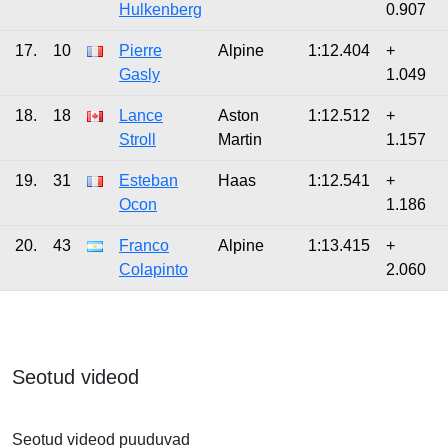
Hulkenberg
0.907
17.
10
Pierre
Alpine
1:12.404
+
Gasly
1.049
18.
18
Lance
Aston
1:12.512
+
Stroll
Martin
1.157
19.
31
Esteban
Haas
1:12.541
+
Ocon
1.186
20.
43
Franco
Alpine
1:13.415
+
Colapinto
2.060
Seotud videod
Seotud videod puuduvad