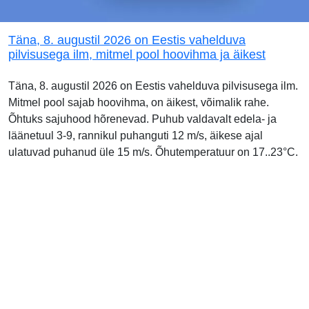
Täna, 8. augustil 2026 on Eestis vahelduva
pilvisusega ilm, mitmel pool hoovihma ja äikest
Täna, 8. augustil 2026 on Eestis vahelduva pilvisusega ilm.
Mitmel pool sajab hoovihma, on äikest, võimalik rahe.
Õhtuks sajuhood hõrenevad. Puhub valdavalt edela- ja
läänetuul 3-9, rannikul puhanguti 12 m/s, äikese ajal
ulatuvad puhanud üle 15 m/s. Õhutemperatuur on 17..23°C.