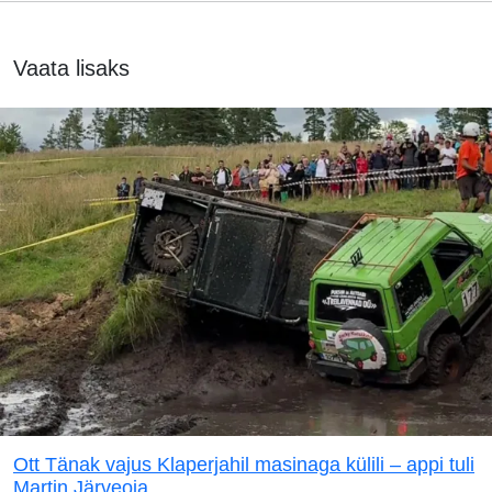
Vaata lisaks
Ott Tänak vajus Klaperjahil masinaga külili – appi tuli
Martin Järveoja