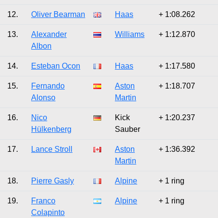
12.
Oliver Bearman
Haas
+ 1:08.262
13.
Alexander
Williams
+ 1:12.870
Albon
14.
Esteban Ocon
Haas
+ 1:17.580
15.
Fernando
Aston
+ 1:18.707
Alonso
Martin
16.
Nico
Kick
+ 1:20.237
Hülkenberg
Sauber
17.
Lance Stroll
Aston
+ 1:36.392
Martin
18.
Pierre Gasly
Alpine
+ 1 ring
19.
Franco
Alpine
+ 1 ring
Colapinto