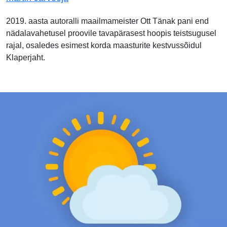
2019. aasta autoralli maailmameister Ott Tänak pani end
nädalavahetusel proovile tavapärasest hoopis teistsugusel
rajal, osaledes esimest korda maasturite kestvussõidul
Klaperjaht.