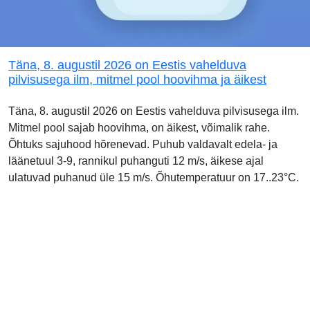
Täna, 8. augustil 2026 on Eestis vahelduva
pilvisusega ilm, mitmel pool hoovihma ja äikest
Täna, 8. augustil 2026 on Eestis vahelduva pilvisusega ilm.
Mitmel pool sajab hoovihma, on äikest, võimalik rahe.
Õhtuks sajuhood hõrenevad. Puhub valdavalt edela- ja
läänetuul 3-9, rannikul puhanguti 12 m/s, äikese ajal
ulatuvad puhanud üle 15 m/s. Õhutemperatuur on 17..23°C.