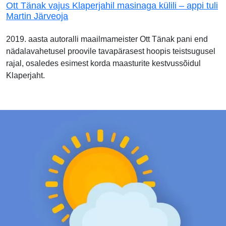
Ott Tänak vajus Klaperjahil masinaga külili – appi tuli
Martin Järveoja
2019. aasta autoralli maailmameister Ott Tänak pani end
nädalavahetusel proovile tavapärasest hoopis teistsugusel
rajal, osaledes esimest korda maasturite kestvussõidul
Klaperjaht.