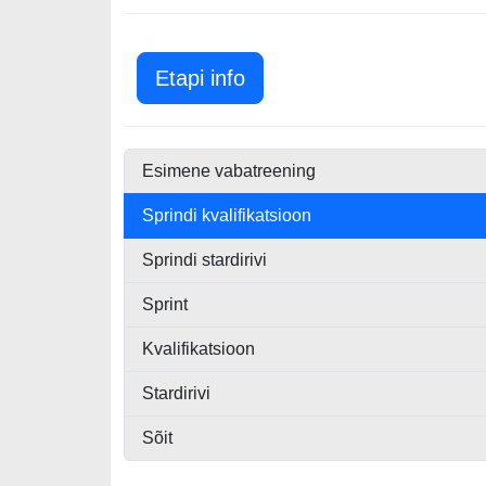
Suurbritannia GP 2026
Etapi info
Esimene vabatreening
Sprindi kvalifikatsioon
Sprindi stardirivi
Sprint
Kvalifikatsioon
Stardirivi
Sõit