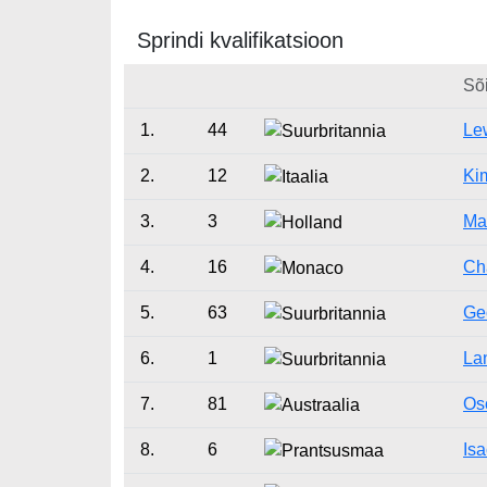
Sprindi kvalifikatsioon
Sõi
1.
44
Le
2.
12
Kim
3.
3
Ma
4.
16
Ch
5.
63
Ge
6.
1
La
7.
81
Osc
8.
6
Is