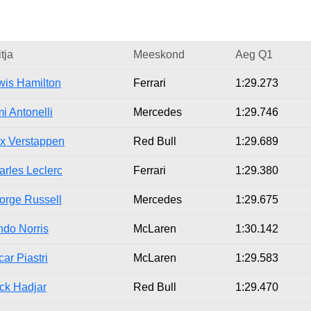
tja
Meeskond
Aeg Q1
wis Hamilton
Ferrari
1:29.273
i Antonelli
Mercedes
1:29.746
x Verstappen
Red Bull
1:29.689
arles Leclerc
Ferrari
1:29.380
orge Russell
Mercedes
1:29.675
ndo Norris
McLaren
1:30.142
ar Piastri
McLaren
1:29.583
ack Hadjar
Red Bull
1:29.470