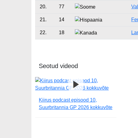
20.
77
Val
21.
14
Fe
22.
18
Lan
Seotud videod
Kiirus podcast episood 10,
Suurbritannia GP 2026 kokkuvõte