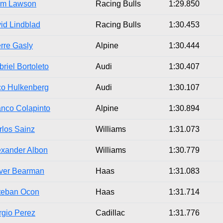
am Lawson
Racing Bulls
1:29.850
vid Lindblad
Racing Bulls
1:30.453
rre Gasly
Alpine
1:30.444
riel Bortoleto
Audi
1:30.407
co Hulkenberg
Audi
1:30.107
anco Colapinto
Alpine
1:30.894
rlos Sainz
Williams
1:31.073
exander Albon
Williams
1:30.779
iver Bearman
Haas
1:31.083
teban Ocon
Haas
1:31.714
rgio Perez
Cadillac
1:31.776