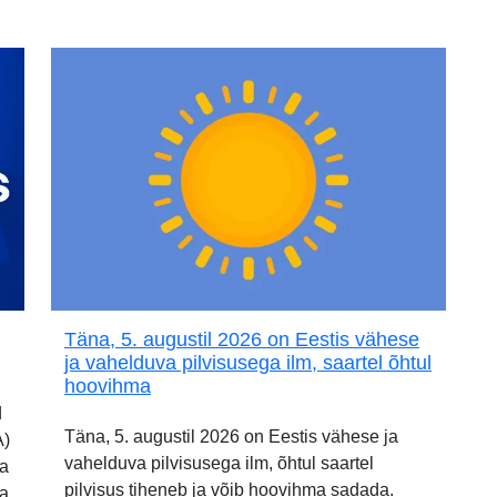
Täna, 5. augustil 2026 on Eestis vähese
ja vahelduva pilvisusega ilm, saartel õhtul
hoovihma
d
Täna, 5. augustil 2026 on Eestis vähese ja
A)
vahelduva pilvisusega ilm, õhtul saartel
ia
pilvisus tiheneb ja võib hoovihma sadada.
ja