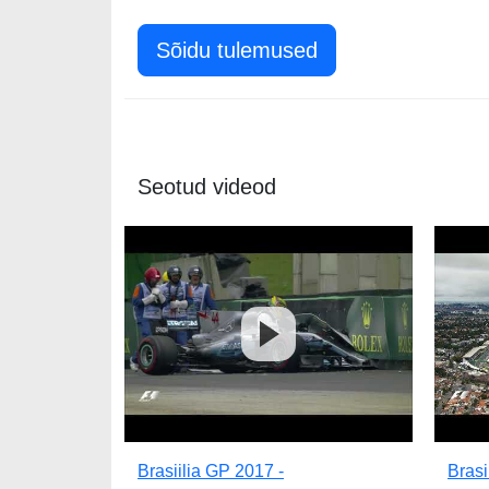
Sõidu tulemused
Seotud videod
Brasiilia GP 2017 -
Brasi