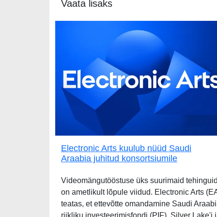
Vaata lisaks
Electronic Arts kuulub nüüd Saudi
Araabia juhitud konsortsiumile
Videomängutööstuse üks suurimaid tehingui
on ametlikult lõpule viidud. Electronic Arts (E
teatas, et ettevõtte omandamine Saudi Araab
riikliku investeerimisfondi (PIF), Silver Lake'i 