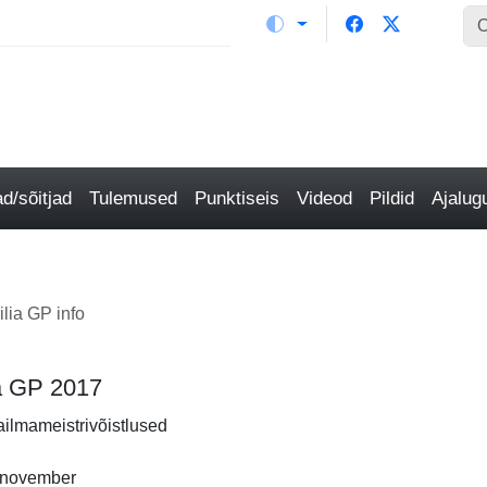
/sõitjad
Tulemused
Punktiseis
Videod
Pildid
Ajalu
ilia GP info
lia GP 2017
ailmameistrivõistlused
 november