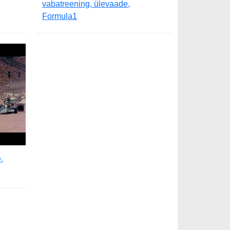
vabatreening, ülevaade,
Formula1
,