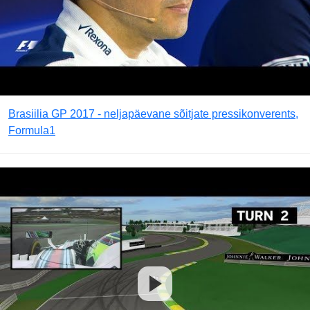
Brasiilia GP 2017 - neljapäevane sõitjate pressikonverents,
Formula1