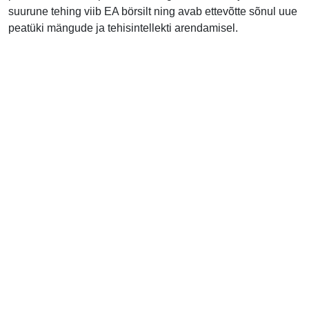
suurune tehing viib EA börsilt ning avab ettevõtte sõnul uue
peatüki mängude ja tehisintellekti arendamisel.