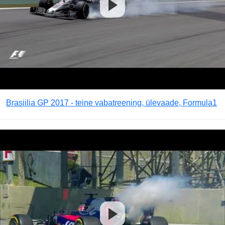
Brasiilia GP 2017 - teine vabatreening, ülevaade, Formula1