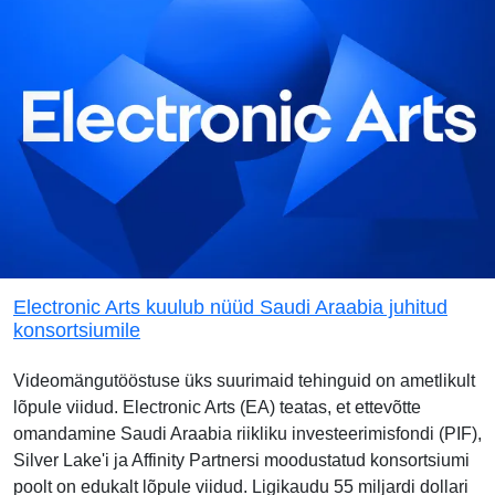
Electronic Arts kuulub nüüd Saudi Araabia juhitud
konsortsiumile
Videomängutööstuse üks suurimaid tehinguid on ametlikult
lõpule viidud. Electronic Arts (EA) teatas, et ettevõtte
omandamine Saudi Araabia riikliku investeerimisfondi (PIF),
Silver Lake'i ja Affinity Partnersi moodustatud konsortsiumi
poolt on edukalt lõpule viidud. Ligikaudu 55 miljardi dollari