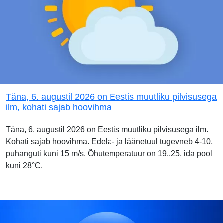
Täna, 6. augustil 2026 on Eestis muutliku pilvisusega
ilm, kohati sajab hoovihma
Täna, 6. augustil 2026 on Eestis muutliku pilvisusega ilm.
Kohati sajab hoovihma. Edela- ja läänetuul tugevneb 4-10,
puhanguti kuni 15 m/s. Õhutemperatuur on 19..25, ida pool
kuni 28°C.