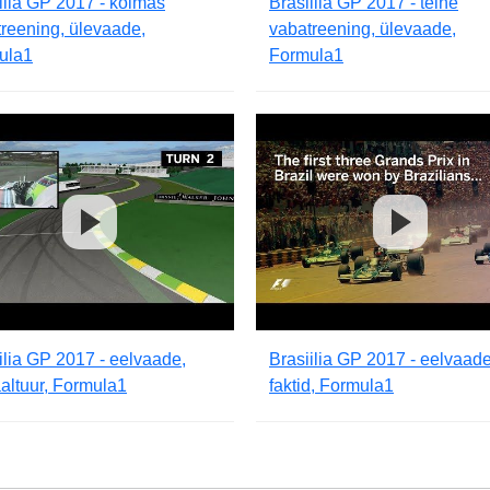
ilia GP 2017 - kolmas
Brasiilia GP 2017 - teine
reening, ülevaade,
vabatreening, ülevaade,
ula1
Formula1
ilia GP 2017 - eelvaade,
Brasiilia GP 2017 - eelvaade
aaltuur, Formula1
faktid, Formula1