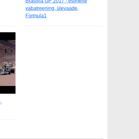
Brasiilia GP 2017 - esimene
vabatreening, ülevaade,
Formula1
,