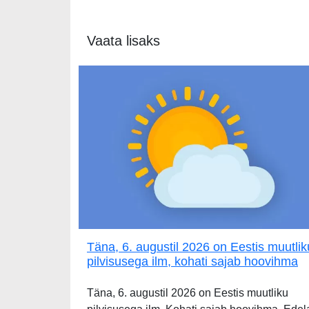
Vaata lisaks
Täna, 6. augustil 2026 on Eestis muutlik
pilvisusega ilm, kohati sajab hoovihma
Täna, 6. augustil 2026 on Eestis muutliku