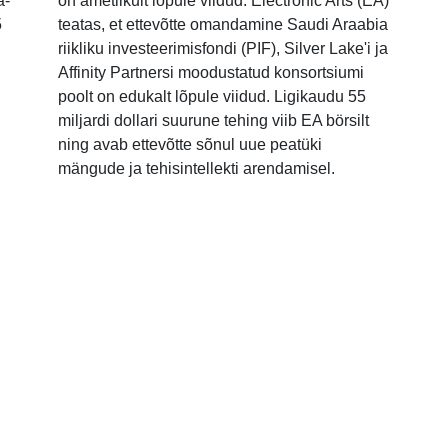
a-
on ametlikult lõpule viidud. Electronic Arts (EA)
5
teatas, et ettevõtte omandamine Saudi Araabia
riikliku investeerimisfondi (PIF), Silver Lake'i ja
Affinity Partnersi moodustatud konsortsiumi
poolt on edukalt lõpule viidud. Ligikaudu 55
miljardi dollari suurune tehing viib EA börsilt
ning avab ettevõtte sõnul uue peatüki
mängude ja tehisintellekti arendamisel.