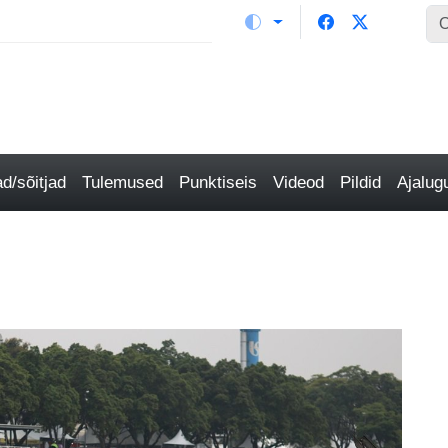
/sõitjad
Tulemused
Punktiseis
Videod
Pildid
Ajalu