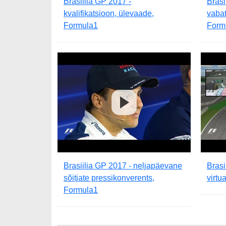
Brasiilia GP 2017 -
Brasi
kvalifikatsioon, ülevaade,
vabat
Formula1
Form
Brasiilia GP 2017 - neljapäevane
Brasi
sõitjate pressikonverents,
virtu
Formula1