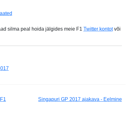
vaated
aad silma peal hoida jälgides meie F1
Twitter kontot
või
2017
 F1
Singapuri GP 2017 ajakava - Eelmine