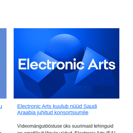
u
Electronic Arts kuulub nüüd Saudi
Araabia juhitud konsortsiumile
Videomängutööstuse üks suurimaid tehinguid