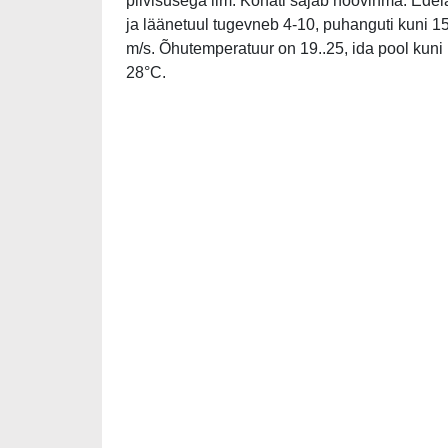
pilvisusega ilm. Kohati sajab hoovihma. Edel
ja läänetuul tugevneb 4-10, puhanguti kuni 1
m/s. Õhutemperatuur on 19..25, ida pool kuni
28°C.