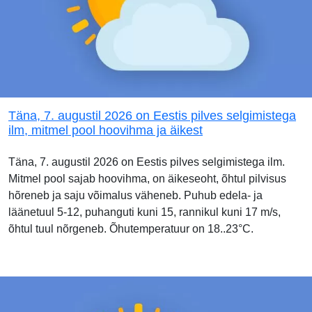
Täna, 7. augustil 2026 on Eestis pilves selgimistega
ilm, mitmel pool hoovihma ja äikest
Täna, 7. augustil 2026 on Eestis pilves selgimistega ilm.
Mitmel pool sajab hoovihma, on äikeseoht, õhtul pilvisus
hõreneb ja saju võimalus väheneb. Puhub edela- ja
läänetuul 5-12, puhanguti kuni 15, rannikul kuni 17 m/s,
õhtul tuul nõrgeneb. Õhutemperatuur on 18..23°C.