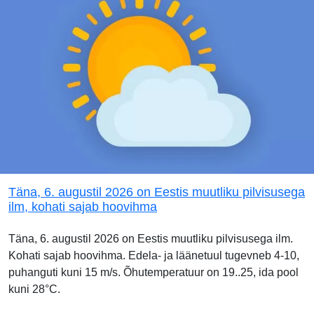
Täna, 6. augustil 2026 on Eestis muutliku pilvisusega
ilm, kohati sajab hoovihma
Täna, 6. augustil 2026 on Eestis muutliku pilvisusega ilm.
Kohati sajab hoovihma. Edela- ja läänetuul tugevneb 4-10,
puhanguti kuni 15 m/s. Õhutemperatuur on 19..25, ida pool
kuni 28°C.