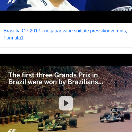
Brasiilia GP 2017 - neljapäevane sõitjate pressikonverents,
Formula1