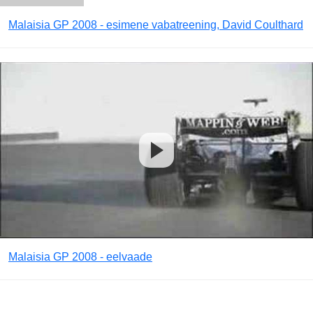
Malaisia GP 2008 - esimene vabatreening, David Coulthard
Malaisia GP 2008 - eelvaade