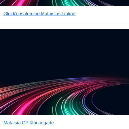
Glock'i osalemine Malaisias lahtine
Malaisia GP läbi aegade