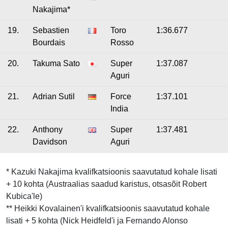
Nakajima*
19.
Sebastien
Toro
1:36.677
Bourdais
Rosso
20.
Takuma Sato
Super
1:37.087
Aguri
21.
Adrian Sutil
Force
1:37.101
India
22.
Anthony
Super
1:37.481
Davidson
Aguri
* Kazuki Nakajima kvalifkatsioonis saavutatud kohale lisati
+ 10 kohta (Austraalias saadud karistus, otsasõit Robert
Kubica'le)
** Heikki Kovalainen'i kvalifkatsioonis saavutatud kohale
lisati + 5 kohta (Nick Heidfeld'i ja Fernando Alonso