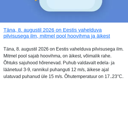
Täna, 8. augustil 2026 on Eestis vahelduva
pilvisusega ilm, mitmel pool hoovihma ja äikest
Täna, 8. augustil 2026 on Eestis vahelduva pilvisusega ilm.
Mitmel pool sajab hoovihma, on äikest, võimalik rahe.
Õhtuks sajuhood hõrenevad. Puhub valdavalt edela- ja
läänetuul 3-9, rannikul puhanguti 12 m/s, äikese ajal
ulatuvad puhanud üle 15 m/s. Õhutemperatuur on 17..23°C.