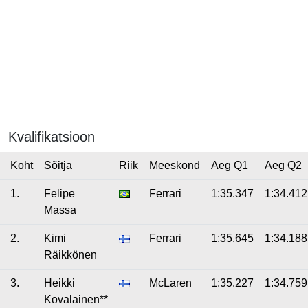
Kvalifikatsioon
Koht
Sõitja
Riik
Meeskond
Aeg Q1
Aeg Q2
1.
Felipe
Ferrari
1:35.347
1:34.412
Massa
2.
Kimi
Ferrari
1:35.645
1:34.188
Räikkönen
3.
Heikki
McLaren
1:35.227
1:34.759
Kovalainen**