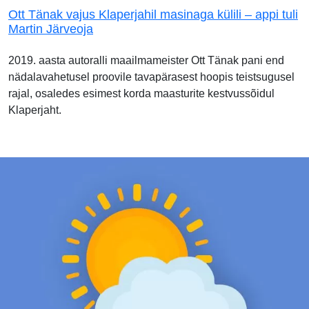
Ott Tänak vajus Klaperjahil masinaga külili – appi tuli
Martin Järveoja
2019. aasta autoralli maailmameister Ott Tänak pani end
nädalavahetusel proovile tavapärasest hoopis teistsugusel
rajal, osaledes esimest korda maasturite kestvussõidul
Klaperjaht.