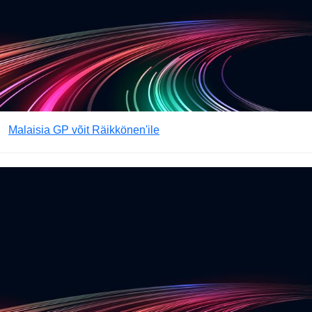
Malaisia GP võit Räikkönen'ile