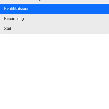
Kvalifikatsioon
Kiireim ring
Sõit