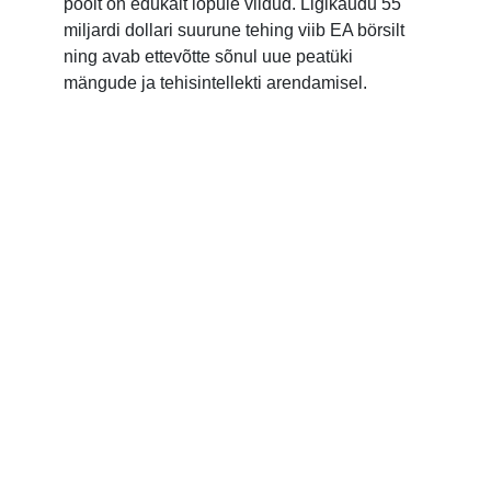
poolt on edukalt lõpule viidud. Ligikaudu 55
miljardi dollari suurune tehing viib EA börsilt
ning avab ettevõtte sõnul uue peatüki
mängude ja tehisintellekti arendamisel.