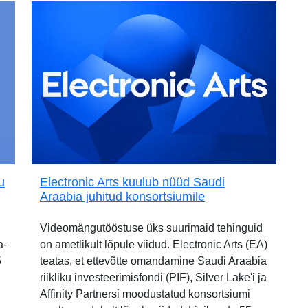
u
Electronic Arts kuulub nüüd Saudi
Araabia juhitud konsortsiumile
Videomängutööstuse üks suurimaid tehinguid
a-
on ametlikult lõpule viidud. Electronic Arts (EA)
5
teatas, et ettevõtte omandamine Saudi Araabia
riikliku investeerimisfondi (PIF), Silver Lake'i ja
Affinity Partnersi moodustatud konsortsiumi