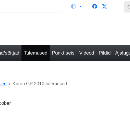
/sõitjad
Tulemused
Punktiseis
Videod
Pildid
Ajalu
sed
Korea GP 2010 tulemused
oober