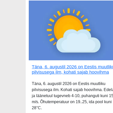
Täna, 6. augustil 2026 on Eestis muutlik
pilvisusega ilm, kohati sajab hoovihma
Täna, 6. augustil 2026 on Eestis muutliku
pilvisusega ilm. Kohati sajab hoovihma. Edel
ja läänetuul tugevneb 4-10, puhanguti kuni 1
m/s. Õhutemperatuur on 19..25, ida pool kuni
28°C.