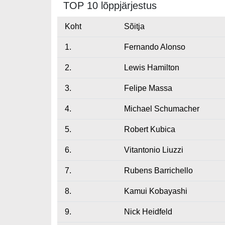
TOP 10 lõppjärjestus
Koht
Sõitja
1.
Fernando Alonso
2.
Lewis Hamilton
3.
Felipe Massa
4.
Michael Schumacher
5.
Robert Kubica
6.
Vitantonio Liuzzi
7.
Rubens Barrichello
8.
Kamui Kobayashi
9.
Nick Heidfeld