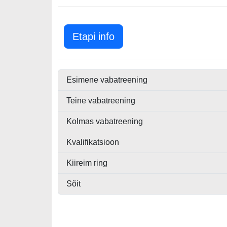
Korea GP 2010
Etapi info
Esimene vabatreening
Teine vabatreening
Kolmas vabatreening
Kvalifikatsioon
Kiireim ring
Sõit