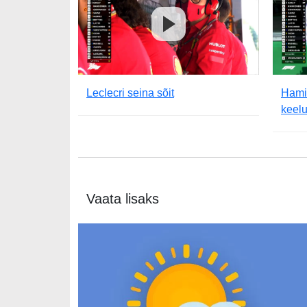
Leclecri seina sõit
Hamil
keelu
Vaata lisaks