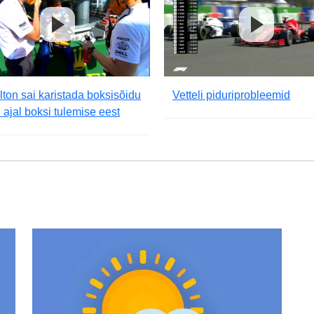
ton sai karistada boksisõidu
Vetteli piduriprobleemid
 ajal boksi tulemise eest