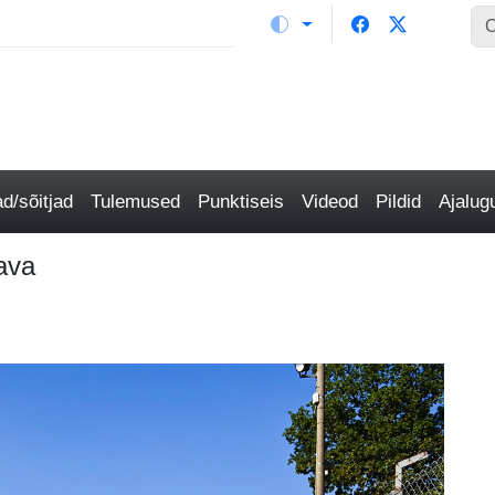
/sõitjad
Tulemused
Punktiseis
Videod
Pildid
Ajalu
ava