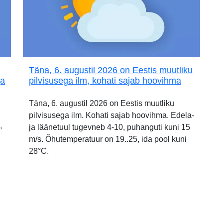
Täna, 6. augustil 2026 on Eestis muutliku
ja
pilvisusega ilm, kohati sajab hoovihma
Täna, 6. augustil 2026 on Eestis muutliku
pilvisusega ilm. Kohati sajab hoovihma. Edela-
,
ja läänetuul tugevneb 4-10, puhanguti kuni 15
m/s. Õhutemperatuur on 19..25, ida pool kuni
28°C.