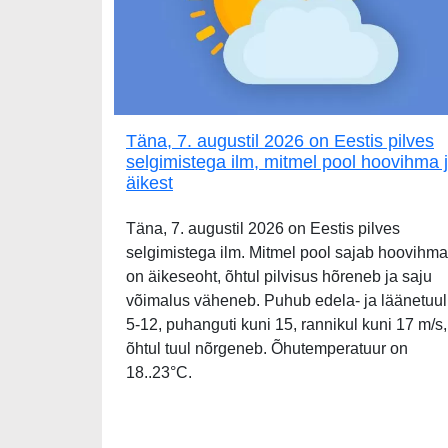
Täna, 7. augustil 2026 on Eestis pilves
selgimistega ilm, mitmel pool hoovihma 
äikest
Täna, 7. augustil 2026 on Eestis pilves
selgimistega ilm. Mitmel pool sajab hoovihma
on äikeseoht, õhtul pilvisus hõreneb ja saju
võimalus väheneb. Puhub edela- ja läänetuul
5-12, puhanguti kuni 15, rannikul kuni 17 m/s,
õhtul tuul nõrgeneb. Õhutemperatuur on
18..23°C.