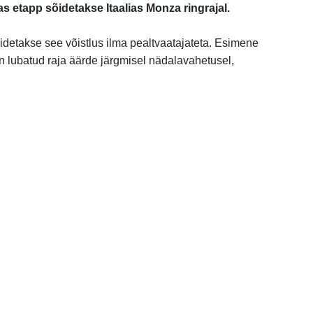
 etapp sõidetakse Itaalias Monza ringrajal.
detakse see võistlus ilma pealtvaatajateta. Esimene
n lubatud raja äärde järgmisel nädalavahetusel,