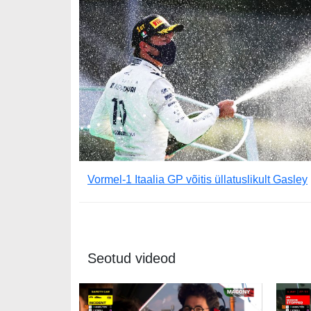
Vormel-1 Itaalia GP võitis üllatuslikult Gasley
Seotud videod