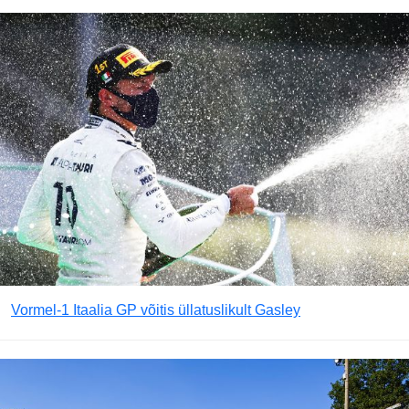
Vormel-1 Itaalia GP võitis üllatuslikult Gasley