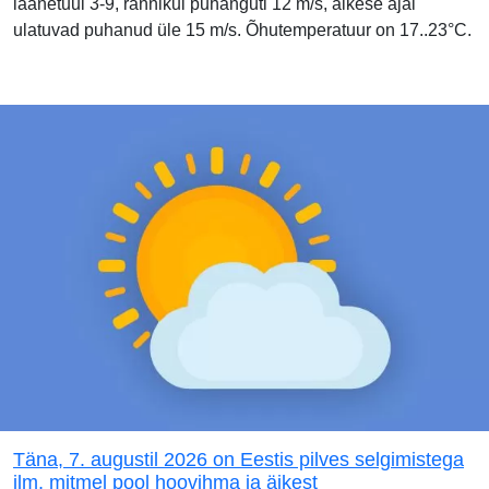
läänetuul 3-9, rannikul puhanguti 12 m/s, äikese ajal
ulatuvad puhanud üle 15 m/s. Õhutemperatuur on 17..23°C.
Täna, 7. augustil 2026 on Eestis pilves selgimistega
ilm, mitmel pool hoovihma ja äikest