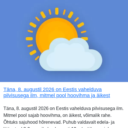
Täna, 8. augustil 2026 on Eestis vahelduva
pilvisusega ilm, mitmel pool hoovihma ja äikest
Täna, 8. augustil 2026 on Eestis vahelduva pilvisusega ilm.
Mitmel pool sajab hoovihma, on äikest, võimalik rahe.
Õhtuks sajuhood hõrenevad. Puhub valdavalt edela- ja