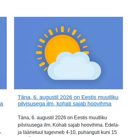
Täna, 6. augustil 2026 on Eestis muutliku
ja
pilvisusega ilm, kohati sajab hoovihma
Täna, 6. augustil 2026 on Eestis muutliku
pilvisusega ilm. Kohati sajab hoovihma. Edela-
,
ja läänetuul tugevneb 4-10, puhanguti kuni 15