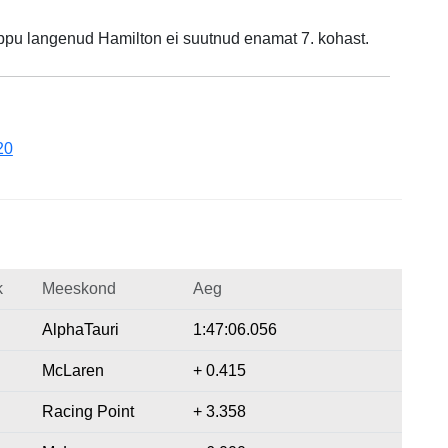
 lõppu langenud Hamilton ei suutnud enamat 7. kohast.
20
k
Meeskond
Aeg
AlphaTauri
1:47:06.056
McLaren
+ 0.415
Racing Point
+ 3.358