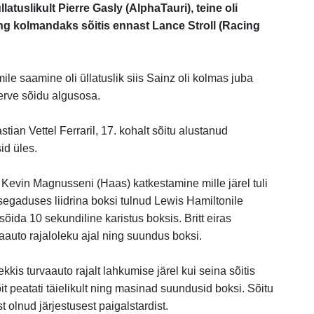
llatuslikult Pierre Gasly (AlphaTauri), teine oli
ng kolmandaks sõitis ennast Lance Stroll (Racing
ile saamine oli üllatuslik siis Sainz oli kolmas juba
terve sõidu algusosa.
tian Vettel Ferraril, 17. kohalt sõitu alustanud
id üles.
m
Kevin Magnusseni (
Haas
) katkestamine mille järel tuli
 segaduses liidrina boksi tulnud
Lewis Hamiltonile
ida 10 sekundiline karistus boksis. Britt eiras
aauto rajaloleku ajal
ning suundus boksi.
is turvaauto rajalt lahkumise järel kui seina sõitis
it peatati täielikult ning masinad suundusid boksi. Sõitu
 olnud järjestusest paigalstardist.