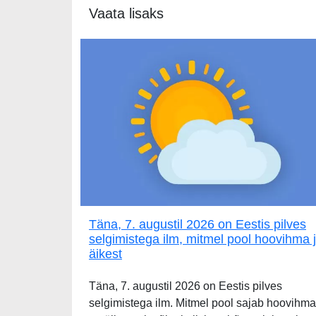
Vaata lisaks
Täna, 7. augustil 2026 on Eestis pilves
selgimistega ilm, mitmel pool hoovihma 
äikest
Täna, 7. augustil 2026 on Eestis pilves
selgimistega ilm. Mitmel pool sajab hoovihma