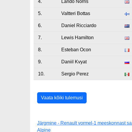
4.
Lando Norris
5.
Valtteri Bottas
6.
Daniel Ricciardo
7.
Lewis Hamilton
8.
Esteban Ocon
9.
Daniil Kvyat
10.
Sergio Perez
Vaata kõiki tulemusi
Järgmine - Renault vormel-1 meeskonnast s
Alpine