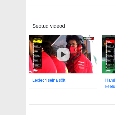
Seotud videod
Leclecri seina sõit
Hamil
keelu