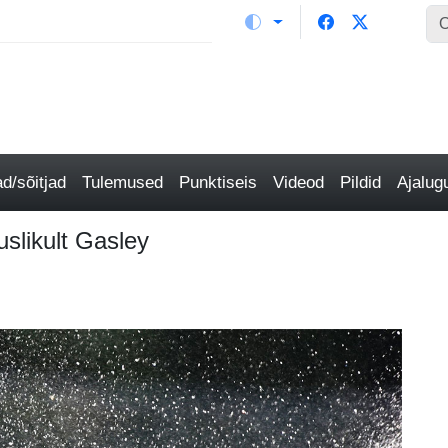
/sõitjad
Tulemused
Punktiseis
Videod
Pildid
Ajalu
uslikult Gasley