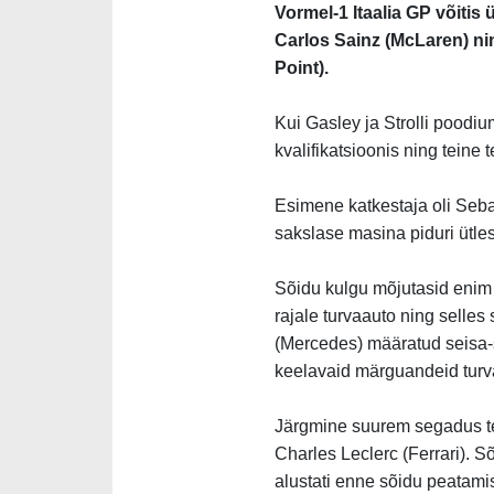
Vormel-1 Itaalia GP võitis ü
Carlos Sainz (McLaren) ni
Point).
Kui Gasley ja Strolli poodium
kvalifikatsioonis ning teine 
Esimene katkestaja oli
Sebas
sakslase masina piduri ütles
Sõidu kulgu mõjutasid eni
rajale turvaauto ning selles
(Mercedes) määratud seisa-sõ
keelavaid märguandeid
turv
Järgmine suurem segadus tekk
Charles Leclerc (Ferrari). Sõ
alustati enne sõidu peatamist