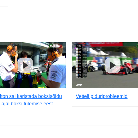
ton sai karistada boksisõidu
Vetteli piduriprobleemid
 ajal boksi tulemise eest