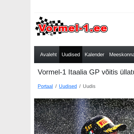
Avaleht
Uudised
Kalender
Meeskonnad
Vormel-1 Itaalia GP võitis üllat
Portaal
Uudised
Uudis