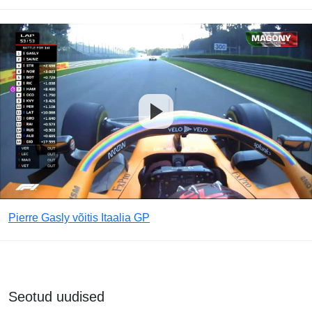
Pierre Gasly võitis Itaalia GP
Seotud uudised