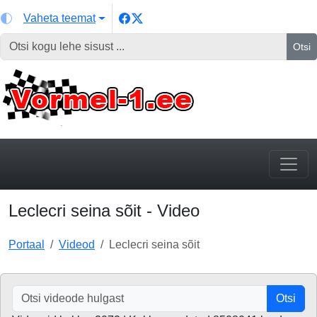
Vaheta teemat
Otsi
Leclecri seina sõit - Video
Portaal
Videod
Leclecri seina sõit
Otsi