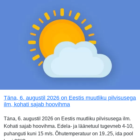
Täna, 6. augustil 2026 on Eestis muutliku pilvisusega
ilm, kohati sajab hoovihma
Täna, 6. augustil 2026 on Eestis muutliku pilvisusega ilm.
Kohati sajab hoovihma. Edela- ja läänetuul tugevneb 4-10,
puhanguti kuni 15 m/s. Õhutemperatuur on 19..25, ida pool