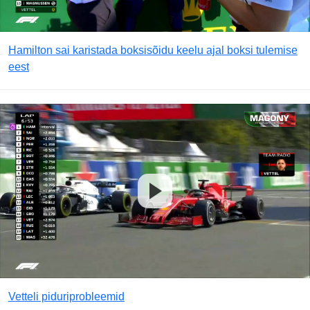
Hamilton sai karistada boksisõidu keelu ajal boksi tulemise
eest
Vetteli piduriprobleemid