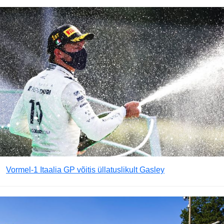
Vormel-1 Itaalia GP võitis üllatuslikult Gasley