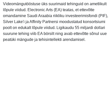
Videomängutööstuse üks suurimaid tehinguid on ametlikult
lõpule viidud. Electronic Arts (EA) teatas, et ettevõtte
omandamine Saudi Araabia riikliku investeerimisfondi (PIF),
Silver Lake'i ja Affinity Partnersi moodustatud konsortsiumi
poolt on edukalt lõpule viidud. Ligikaudu 55 miljardi dollari
suurune tehing viib EA börsilt ning avab ettevõtte sõnul uue
peatüki mängude ja tehisintellekti arendamisel.