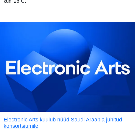
kuni 28°C.
Electronic Arts kuulub nüüd Saudi Araabia juhitud
konsortsiumile