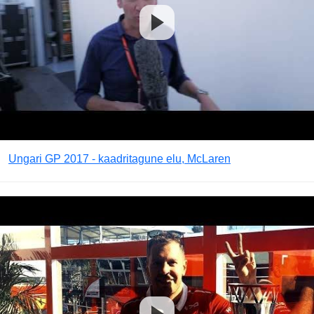
Ungari GP 2017 - kaadritagune elu, McLaren