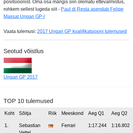
positsioonist. Oma osa mängis siin olematu ettevalmistus,
rohkem sellest lugeda siit -
Paul di Resta asendab Felipe
Massat Ungari GP-l
Vaata tulemusi:
2017 Ungari GP kvalifikatsiooni tulemused
Seotud võistlus
Ungari GP 2017
TOP 10 tulemused
Koht
Sõitja
Riik
Meeskond
Aeg Q1
Aeg Q2
1.
Sebastian
Ferrari
1:17.244
1:16.802
Vettel