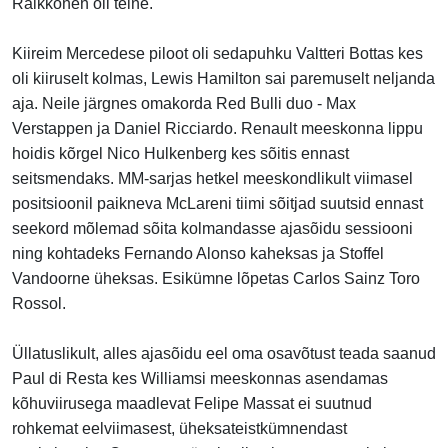
Räikkönen oli teine.
Kiireim Mercedese piloot oli sedapuhku Valtteri Bottas kes
oli kiiruselt kolmas, Lewis Hamilton sai paremuselt neljanda
aja. Neile järgnes omakorda Red Bulli duo - Max
Verstappen ja Daniel Ricciardo. Renault meeskonna lippu
hoidis kõrgel Nico Hulkenberg kes sõitis ennast
seitsmendaks. MM-sarjas hetkel meeskondlikult viimasel
positsioonil paikneva McLareni tiimi sõitjad suutsid ennast
seekord mõlemad sõita kolmandasse ajasõidu sessiooni
ning kohtadeks Fernando Alonso kaheksas ja Stoffel
Vandoorne üheksas. Esikümne lõpetas Carlos Sainz Toro
Rossol.
Üllatuslikult, alles ajasõidu eel oma osavõtust teada saanud
Paul di Resta kes Williamsi meeskonnas asendamas
kõhuviirusega maadlevat Felipe Massat ei suutnud
rohkemat eelviimasest, üheksateistkümnendast