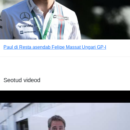
Paul di Resta asendab Felipe Massat Ungari GP-l
Seotud videod