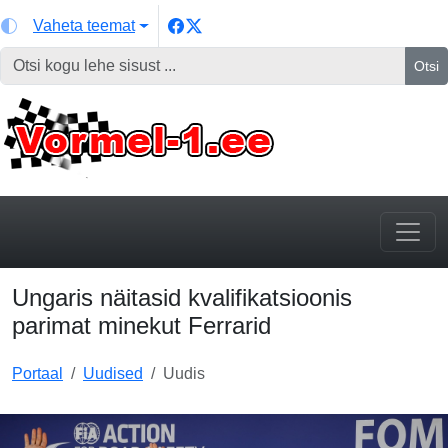
Vaheta teemat
Otsi
Ungaris näitasid kvalifikatsioonis
parimat minekut Ferrarid
Portaal
Uudised
Uudis