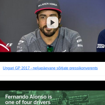
Ungari GP 2017 - neljapäevane sõitjate pressikonverents