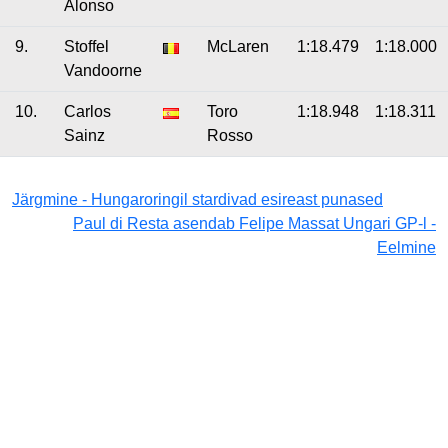
Alonso
9.
Stoffel
McLaren
1:18.479
1:18.000
Vandoorne
10.
Carlos
Toro
1:18.948
1:18.311
Sainz
Rosso
Järgmine - Hungaroringil stardivad esireast punased
Paul di Resta asendab Felipe Massat Ungari GP-l -
Eelmine