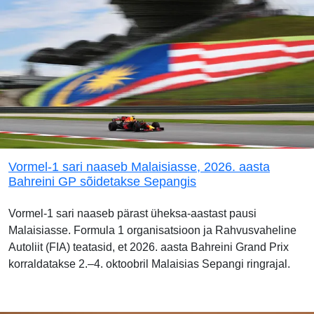
Vormel-1 sari naaseb Malaisiasse, 2026. aasta
Bahreini GP sõidetakse Sepangis
Vormel-1 sari naaseb pärast üheksa-aastast pausi
Malaisiasse. Formula 1 organisatsioon ja Rahvusvaheline
Autoliit (FIA) teatasid, et 2026. aasta Bahreini Grand Prix
korraldatakse 2.–4. oktoobril Malaisias Sepangi ringrajal.