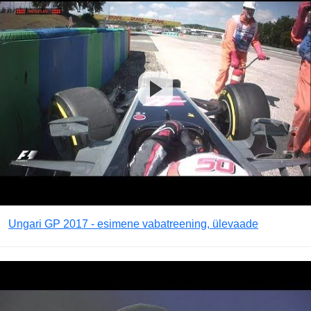
Ungari GP 2017 - esimene vabatreening, ülevaade