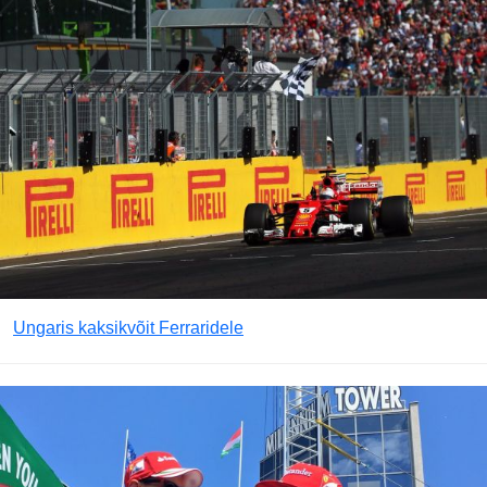
Ungaris kaksikvõit Ferraridele