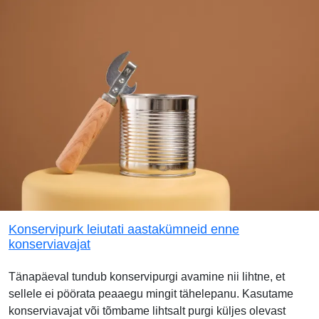
Konservipurk leiutati aastakümneid enne
konserviavajat
Tänapäeval tundub konservipurgi avamine nii lihtne, et
sellele ei pöörata peaaegu mingit tähelepanu. Kasutame
konserviavajat või tõmbame lihtsalt purgi küljes olevast