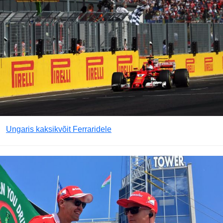
Ungaris kaksikvõit Ferraridele