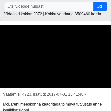
Otsi
Videosid kokku: 2072 | Kokku vaadatud 8509460 korda
Vaatamisi: 4723, lisatud: 2017-07-31 15:41:48 -
McLareni meeskonna kaadritaga toimuva tutvustus enne
kvalifikatsiooni