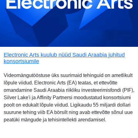
Electronic Arts kuulub nüüd Saudi Araabia juhitud
konsortsiumile
Videomängutööstuse üks suurimaid tehinguid on ametlikult
lõpule viidud. Electronic Arts (EA) teatas, et ettevõtte
omandamine Saudi Araabia riikliku investeerimisfondi (PIF),
Silver Lake'i ja Affinity Partnersi moodustatud konsortsiumi
poolt on edukalt lõpule viidud. Ligikaudu 55 miljardi dollari
suurune tehing viib EA börsilt ning avab ettevõtte sõnul uue
peatüki mängude ja tehisintellekti arendamisel.