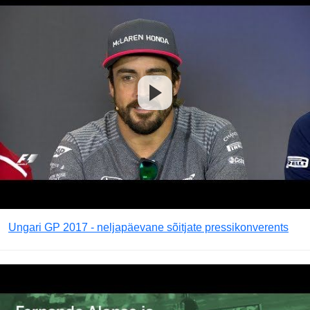
Ungari GP 2017 - neljapäevane sõitjate pressikonverents