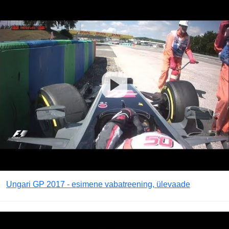
Ungari GP 2017 - esimene vabatreening, ülevaade