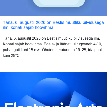
Täna, 6. augustil 2026 on Eestis muutliku pilvisusega
ilm, kohati sajab hoovihma
Täna, 6. augustil 2026 on Eestis muutliku pilvisusega ilm.
Kohati sajab hoovihma. Edela- ja läänetuul tugevneb 4-10,
puhanguti kuni 15 m/s. Õhutemperatuur on 19..25, ida pool
kuni 28°C.