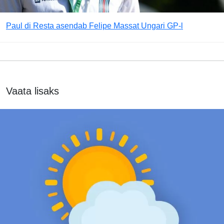
Paul di Resta asendab Felipe Massat Ungari GP-l
Vaata lisaks